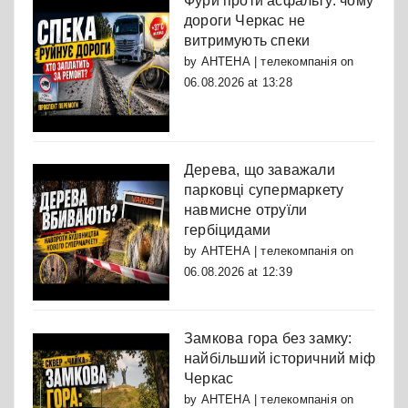
Фури проти асфальту: чому
дороги Черкас не
витримують спеки
by
АНТЕНА | телекомпанія
on
06.08.2026 at 13:28
Дерева, що заважали
парковці супермаркету
навмисне отруїли
гербіцидами
by
АНТЕНА | телекомпанія
on
06.08.2026 at 12:39
Замкова гора без замку:
найбільший історичний міф
Черкас
by
АНТЕНА | телекомпанія
on