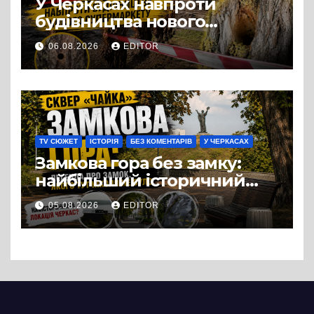
У Черкасах навпроти
будівництва нового
супермаркету VARUS на
06.08.2026
EDITOR
проспекті Перемоги всохли
дерева. І це навряд чи
можна назвати
випадковістю
TV СЮЖЕТ
ІСТОРІЯ
БЕЗ КОМЕНТАРІВ
У ЧЕРКАСАХ
Замкова гора без замку:
найбільший історичний
міф Черкас
05.08.2026
EDITOR