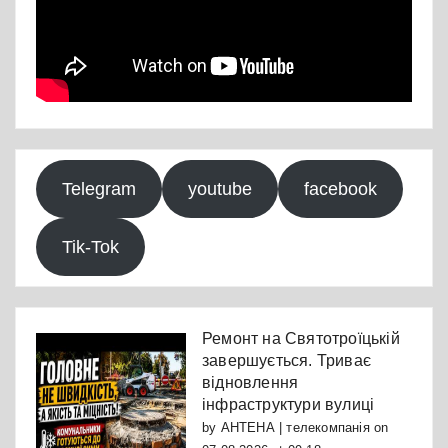
Telegram
youtube
facebook
Tik-Tok
Ремонт на Святотроїцькій
завершується. Триває
відновлення
інфраструктури вулиці
by
АНТЕНА | телекомпанія
on