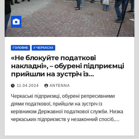
ГОЛОВНЕ
У ЧЕРКАСАХ
«Не блокуйте податкові
накладні», – обурені підприємці
прийшли на зустріч із
податківцями
11.04.2024
ANTENNA
Черкаські підприємці, обурені репресивними
діями податкової, прийшли на зустріч із
керівником Державної податкової служби. Низка
черкаських підприємств у незаконний спосіб,…