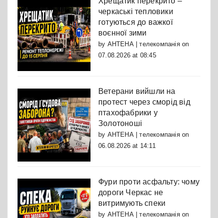
Хрещатик перекрито –
черкаські тепловики
готуються до важкої
воєнної зими
by
АНТЕНА | телекомпанія
on
07.08.2026 at 08:45
Ветерани вийшли на
протест через сморід від
птахофабрики у
Золотоноші
by
АНТЕНА | телекомпанія
on
06.08.2026 at 14:11
Фури проти асфальту: чому
дороги Черкас не
витримують спеки
by
АНТЕНА | телекомпанія
on