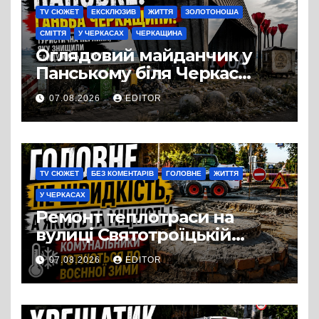
TV СЮЖЕТ
ЕКСКЛЮЗИВ
ЖИТТЯ
ЗОЛОТОНОША
СМІТТЯ
У ЧЕРКАСАХ
ЧЕРКАЩИНА
Оглядовий майданчик у
Панському біля Черкас
перетворився на занедбане
07.08.2026
EDITOR
сміттєзвалище
TV СЮЖЕТ
БЕЗ КОМЕНТАРІВ
ГОЛОВНЕ
ЖИТТЯ
У ЧЕРКАСАХ
Ремонт теплотраси на
вулиці Святотроїцькій
затягнувся порівняно із
07.08.2026
EDITOR
запланованими термінами.
Вулицю досі не відкрили
для руху