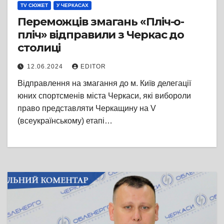
TV СЮЖЕТ
У ЧЕРКАСАХ
Переможців змагань «Пліч-о-
пліч» відправили з Черкас до
столиці
12.06.2024
EDITOR
Відправлення на змагання до м. Київ делегації
юних спортсменів міста Черкаси, які вибороли
право представляти Черкащину на V
(всеукраїнському) етапі…