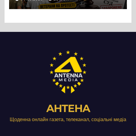
підприємства ТОВ «Омега
Три», що займається
виробництвом м’яса птиці
АНТЕНА
Щоденна онлайн газета, телеканал, соціальні медіа