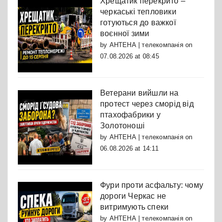
Хрещатик перекрито –
черкаські тепловики
готуються до важкої
воєнної зими
by
АНТЕНА | телекомпанія
on
07.08.2026 at 08:45
Ветерани вийшли на
протест через сморід від
птахофабрики у
Золотоноші
by
АНТЕНА | телекомпанія
on
06.08.2026 at 14:11
Фури проти асфальту: чому
дороги Черкас не
витримують спеки
by
АНТЕНА | телекомпанія
on