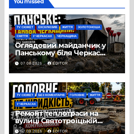
You missed
TV СЮЖЕТ
ЕКСКЛЮЗИВ
ЖИТТЯ
ЗОЛОТОНОША
СМІТТЯ
У ЧЕРКАСАХ
ЧЕРКАЩИНА
Оглядовий майданчик у
Панському біля Черкас
перетворився на занедбане
07.08.2026
EDITOR
сміттєзвалище
TV СЮЖЕТ
БЕЗ КОМЕНТАРІВ
ГОЛОВНЕ
ЖИТТЯ
У ЧЕРКАСАХ
Ремонт теплотраси на
вулиці Святотроїцькій
затягнувся порівняно із
07.08.2026
EDITOR