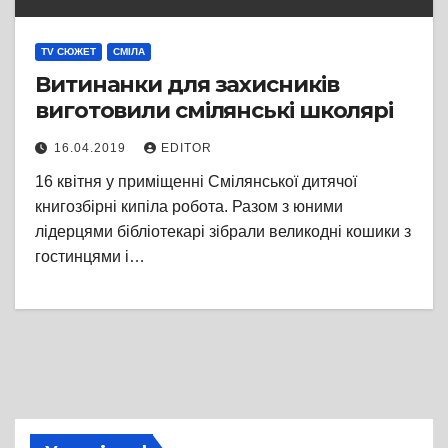
TV СЮЖЕТ
СМІЛА
Витинанки для захисників
виготовили смілянські школярі
16.04.2019
EDITOR
16 квітня у приміщенні Смілянської дитячої
книгозбірні кипіла робота. Разом з юними
лідерцями бібліотекарі зібрали великодні кошики з
гостинцями і…