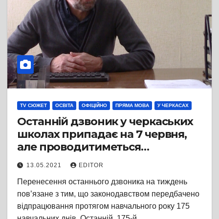
TV СЮЖЕТ
ОСВІТА
ОФІЦІЙНО
ПРЯМА МОВА
У ЧЕРКАСАХ
Останній дзвоник у черкаських
школах припадає на 7 червня,
але проводитиметься
наступного дня через ЗНО
13.05.2021
EDITOR
Перенесення останнього дзвоника на тиждень
пов’язане з тим, що законодавством передбачено
відпрацювання протягом навчального року 175
навчальних днів. Останній, 175-й…