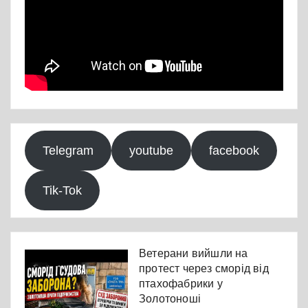
Telegram
youtube
facebook
Tik-Tok
Ветерани вийшли на
протест через сморід від
птахофабрики у
Золотоноші