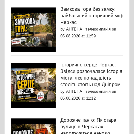
Замкова гора без замку:
найбільший історичний міф
Черкас
by
АНТЕНА | телекомпанія
on
05.08.2026 at 11:59
Історичне серце Черкас.
Звідси розпочалася історія
міста, яке понад шість
століть стоїть над Дніпром
by
АНТЕНА | телекомпанія
on
05.08.2026 at 11:12
Дорожнє танго: Як стара
вулиця в Черкасах
народжується наново