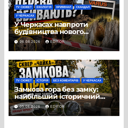
TV СЮЖЕТ
ЕКОЛОГІЯ
КРИМІНАЛ
СКАНДАЛ
У ЧЕРКАСАХ
У Черкасах навпроти
будівництва нового
супермаркету VARUS на
06.08.2026
EDITOR
проспекті Перемоги всохли
дерева. І це навряд чи
можна назвати
випадковістю
TV СЮЖЕТ
ІСТОРІЯ
БЕЗ КОМЕНТАРІВ
У ЧЕРКАСАХ
Замкова гора без замку:
найбільший історичний
міф Черкас
05.08.2026
EDITOR