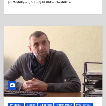
рекомендацію надав департамент…
TV СЮЖЕТ
ОСВІТА
ОФІЦІЙНО
ПРЯМА МОВА
У ЧЕРКАСАХ