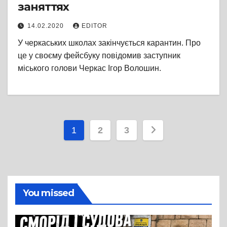
заняттях
14.02.2020
EDITOR
У черкаських школах закінчується карантин. Про
це у своєму фейсбуку повідомив заступник
міського голови Черкас Ігор Волошин.
Пагінація
1
2
3
записів
You missed