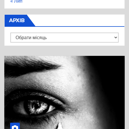
« Лип
АРХІВ
Архів