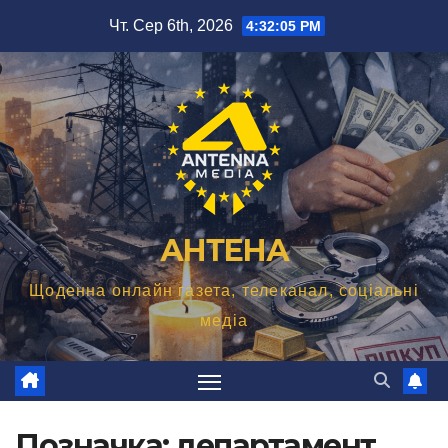
Перейти
Чт. Сер 6th, 2026
4:32:07 PM
до
вмісту
АНТЕНА
Щоденна онлайн газета, телеканал, соціальні
медіа
Позначка:
департамент