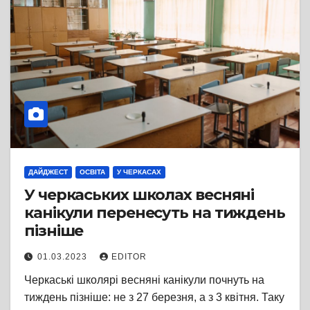
ДАЙДЖЕСТ
ОСВІТА
У ЧЕРКАСАХ
У черкаських школах весняні
канікули перенесуть на тиждень
пізніше
01.03.2023
EDITOR
Черкаські школярі весняні канікули почнуть на
тиждень пізніше: не з 27 березня, а з 3 квітня. Таку