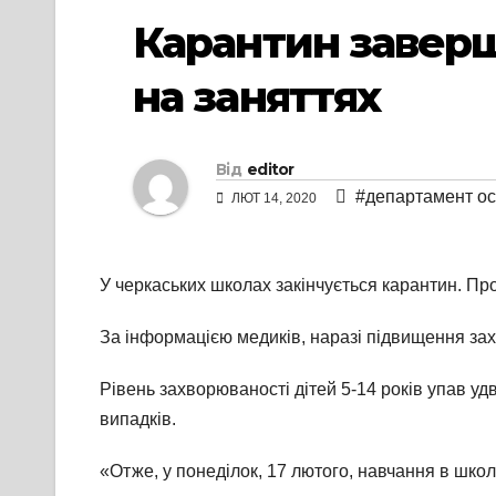
Карантин заверш
на заняттях
Від
editor
#департамент ос
ЛЮТ 14, 2020
У черкаських школах закінчується карантин. Пр
За інформацією медиків, наразі підвищення зах
Рівень захворюваності дітей 5-14 років упав уд
випадків.
«Отже, у понеділок, 17 лютого, навчання в школ