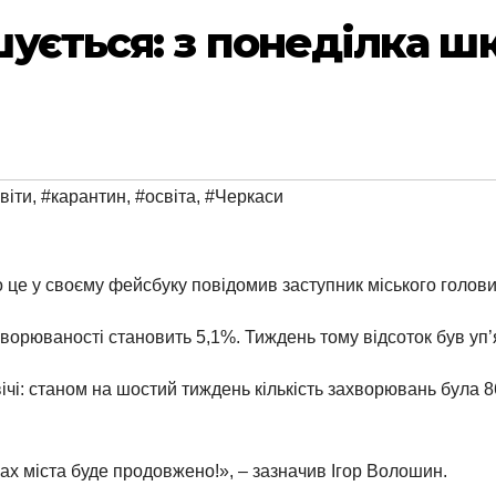
ується: з понеділка ш
віти
,
#карантин
,
#освіта
,
#Черкаси
о це у своєму фейсбуку повідомив заступник міського голов
ворюваності становить 5,1%. Тиждень тому відсоток був уп
вічі: станом на шостий тиждень кількість захворювань була 
ах міста буде продовжено!», – зазначив Ігор Волошин.