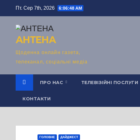
Перейти
Пт. Сер 7th, 2026
6:06:49 AM
до
вмісту
АНТЕНА
Щоденна онлайн газета,
телеканал, соціальні медіа
ПРО НАС
ТЕЛЕВІЗІЙНІ ПОСЛУГИ
КОНТАКТИ
ГОЛОВНЕ
ДАЙДЖЕСТ