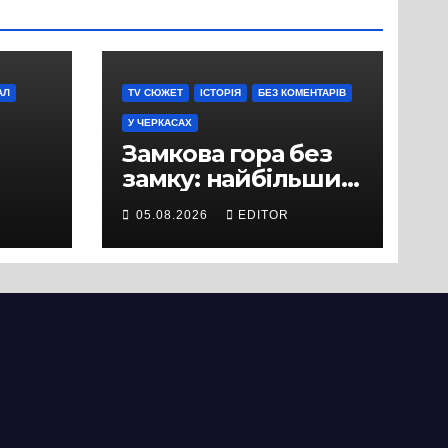
АЛ
TV СЮЖЕТ
ІСТОРІЯ
БЕЗ КОМЕНТАРІВ
У ЧЕРКАСАХ
Замкова гора без
замку: найбільший
історичний міф
05.08.2026
EDITOR
Черкас
ли
вряд
ати