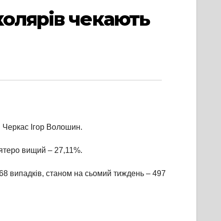
колярів чекають
и Черкас Ігор Волошин.
’ятеро вищий – 27,11%.
868 випадків, станом на сьомий тиждень – 497