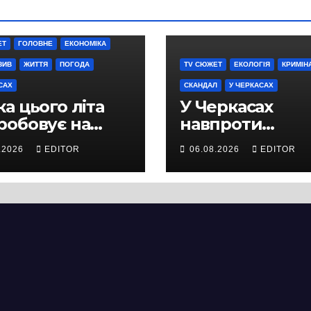
ЕТ
ГОЛОВНЕ
ЕКОНОМІКА
ЗИВ
ЖИТТЯ
ПОГОДА
TV СЮЖЕТ
ЕКОЛОГІЯ
КРИМІН
САХ
СКАНДАЛ
У ЧЕРКАСАХ
а цього літа
У Черкасах
робовує на
навпроти
ність не лише
будівництва
.2026
EDITOR
06.08.2026
EDITOR
ей, а й дороги
нового
кас
супермаркету
VARUS на
проспекті
Перемоги всох
дерева. І це на
чи можна назв
випадковістю