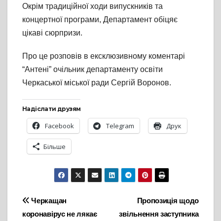
Окрім традиційної ходи випускників та
концертної програми, Департамент обіцяє
цікаві сюрпризи.
Про це розповів в ексклюзивному коментарі
“Антені” очільник департаменту освіти
Черкаської міської ради Сергій Воронов.
Надіслати друзям
Facebook
Telegram
Друк
Більше
Навігація
Черкащан
Пропозиція щодо
коронавірус не лякає
звільнення заступника