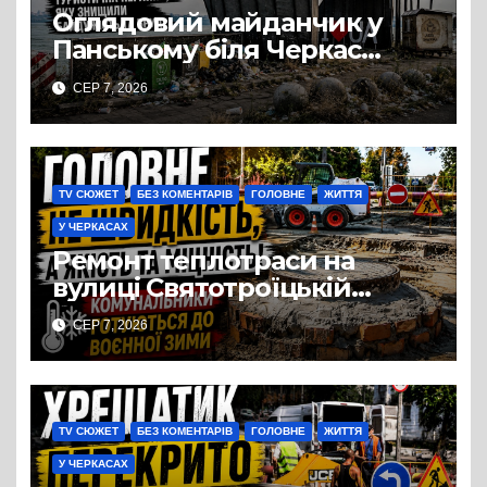
Оглядовий майданчик у
Панському біля Черкас
перетворився на занедбане
СЕР 7, 2026
сміттєзвалище
TV СЮЖЕТ
БЕЗ КОМЕНТАРІВ
ГОЛОВНЕ
ЖИТТЯ
У ЧЕРКАСАХ
Ремонт теплотраси на
вулиці Святотроїцькій
затягнувся порівняно із
СЕР 7, 2026
запланованими термінами.
Вулицю досі не відкрили
для руху
TV СЮЖЕТ
БЕЗ КОМЕНТАРІВ
ГОЛОВНЕ
ЖИТТЯ
У ЧЕРКАСАХ