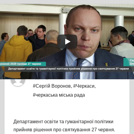
TV СЮЖЕТ
ПРЯМА МОВА
Випускний-2020
відбудеться 27 червня
Від
editor
#випускний-2020
,
ЛЮТ 21, 2020
#департамент освіти
,
#освіта
,
#Сергій Воронов
,
#Черкаси
,
#черкаська міська рада
Департамент освіти та гуманітарної політики
прийняв рішення про святкування 27 червня.