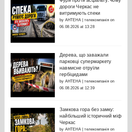
Фури проти асфальту: чому
дороги Черкас не
витримують спеки
by
АНТЕНА | телекомпанія
on
06.08.2026 at 13:28
Дерева, що заважали
парковці супермаркету
навмисне отруїли
гербіцидами
by
АНТЕНА | телекомпанія
on
06.08.2026 at 12:39
Замкова гора без замку:
найбільший історичний міф
Черкас
by
АНТЕНА | телекомпанія
on