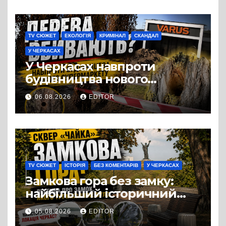
TV СЮЖЕТ
ЕКОЛОГІЯ
КРИМІНАЛ
СКАНДАЛ
У ЧЕРКАСАХ
У Черкасах навпроти
будівництва нового
супермаркету VARUS на
06.08.2026
EDITOR
проспекті Перемоги всохли
дерева. І це навряд чи
можна назвати
випадковістю
TV СЮЖЕТ
ІСТОРІЯ
БЕЗ КОМЕНТАРІВ
У ЧЕРКАСАХ
Замкова гора без замку:
найбільший історичний
міф Черкас
05.08.2026
EDITOR