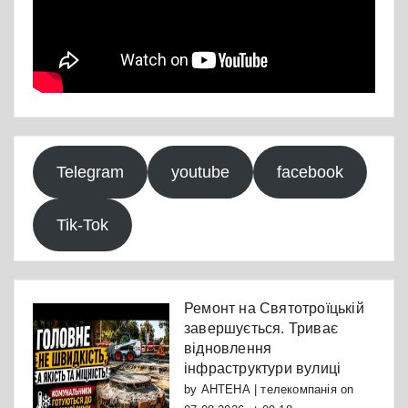
Telegram
youtube
facebook
Tik-Tok
Ремонт на Святотроїцькій
завершується. Триває
відновлення
інфраструктури вулиці
by
АНТЕНА | телекомпанія
on