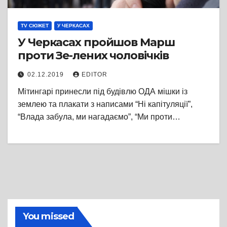
TV СЮЖЕТ
У ЧЕРКАСАХ
У Черкасах пройшов Марш
проти Зе-лених чоловічків
02.12.2019
EDITOR
Мітингарі принесли під будівлю ОДА мішки із
землею та плакати з написами “Ні капітуляції”,
“Влада забула, ми нагадаємо”, “Ми проти…
You missed