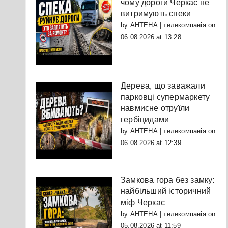
чому дороги Черкас не
витримують спеки
by
АНТЕНА | телекомпанія
on
06.08.2026 at 13:28
Дерева, що заважали
парковці супермаркету
навмисне отруїли
гербіцидами
by
АНТЕНА | телекомпанія
on
06.08.2026 at 12:39
Замкова гора без замку:
найбільший історичний
міф Черкас
by
АНТЕНА | телекомпанія
on
05.08.2026 at 11:59