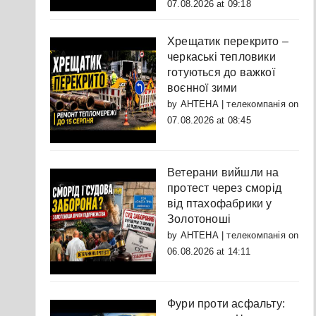
07.08.2026 at 09:18
Хрещатик перекрито –
черкаські тепловики
готуються до важкої
воєнної зими
by
АНТЕНА | телекомпанія
on
07.08.2026 at 08:45
Ветерани вийшли на
протест через сморід
від птахофабрики у
Золотоноші
by
АНТЕНА | телекомпанія
on
06.08.2026 at 14:11
Фури проти асфальту: