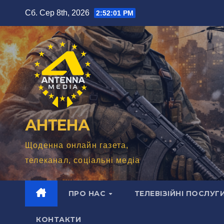
Перейти
Сб. Сер 8th, 2026
2:52:03 PM
до
вмісту
АНТЕНА
Щоденна онлайн газета,
телеканал, соціальні медіа
ПРО НАС
ТЕЛЕВІЗІЙНІ ПОСЛУГ
КОНТАКТИ