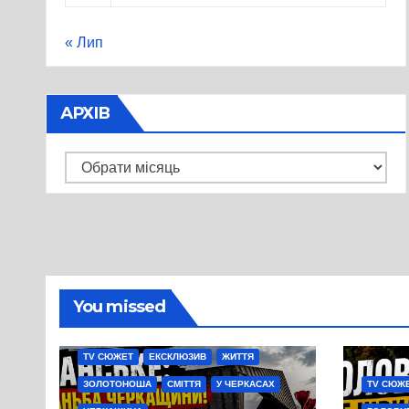
« Лип
АРХІВ
Архів
You missed
TV СЮЖЕТ
ЕКСКЛЮЗИВ
ЖИТТЯ
ЗОЛОТОНОША
СМІТТЯ
У ЧЕРКАСАХ
TV СЮЖ