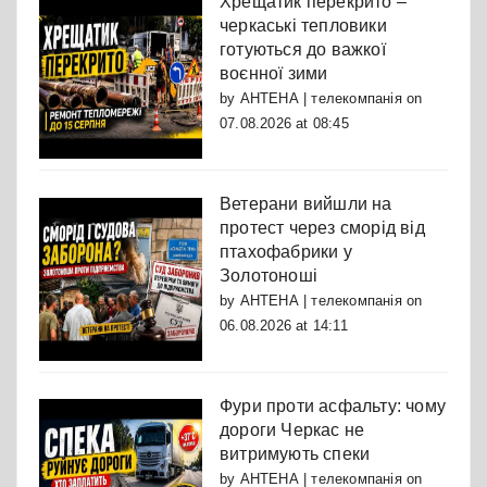
Хрещатик перекрито –
черкаські тепловики
готуються до важкої
воєнної зими
by
АНТЕНА | телекомпанія
on
07.08.2026 at 08:45
Ветерани вийшли на
протест через сморід від
птахофабрики у
Золотоноші
by
АНТЕНА | телекомпанія
on
06.08.2026 at 14:11
Фури проти асфальту: чому
дороги Черкас не
витримують спеки
by
АНТЕНА | телекомпанія
on