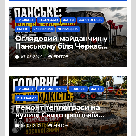
TV СЮЖЕТ
ЕКСКЛЮЗИВ
ЖИТТЯ
ЗОЛОТОНОША
СМІТТЯ
У ЧЕРКАСАХ
ЧЕРКАЩИНА
Оглядовий майданчик у
Панському біля Черкас
перетворився на занедбане
07.08.2026
EDITOR
сміттєзвалище
TV СЮЖЕТ
БЕЗ КОМЕНТАРІВ
ГОЛОВНЕ
ЖИТТЯ
У ЧЕРКАСАХ
Ремонт теплотраси на
вулиці Святотроїцькій
затягнувся порівняно із
07.08.2026
EDITOR
запланованими термінами.