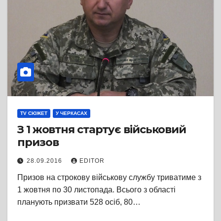
TV СЮЖЕТ
У ЧЕРКАСАХ
З 1 жовтня стартує військовий
призов
28.09.2016
EDITOR
Призов на строкову військову службу триватиме з
1 жовтня по 30 листопада. Всього з області
планують призвати 528 осіб, 80…