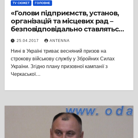
TV СЮЖЕТ
ГОЛОВНЕ
«Голови підприємств, установ,
організацій та місцевих рад –
безповідповідально ставляться
до питання призову на строкову
25.04.2017
ANTENNA
військову службу», – заступник
Нині в Україні триває весняний призов на
обласного військового комісара
строкову військову службу у Збройних Силах
України. Згідно плану призовної кампанії з
Черкаської…