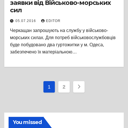
заявки від Військово-морських
сил
05.07.2016
EDITOR
Черкащан запрошують на службу у військово-
морських силах. Для потреб військовослужбовців
буде побудовано два гуртожитки у м. Одеса,
забезпечено їх матеріальною…
Пагінація
1
2
записів
You missed