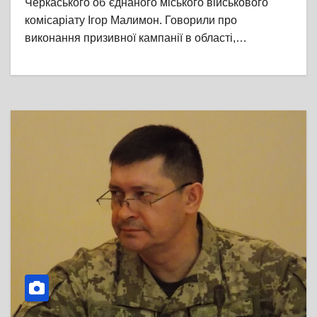
Черкаського об᾽єднаного міського військового
комісаріату Ігор Малимон. Говорили про
виконання призивної кампанії в області,…