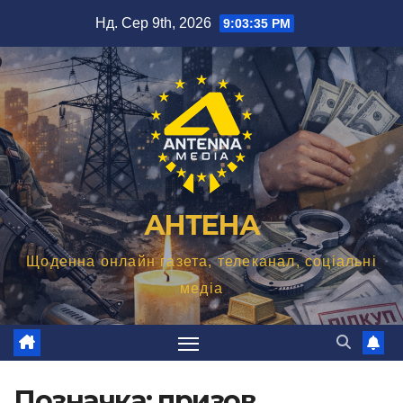
Перейти
Нд. Сер 9th, 2026
9:03:36 PM
до
вмісту
АНТЕНА
Щоденна онлайн газета, телеканал, соціальні
медіа
Позначка:
призов