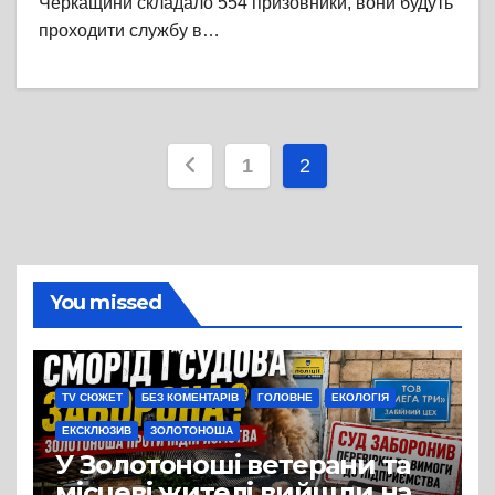
Черкащини складало 554 призовники, вони будуть
проходити службу в…
Пагінація
1
2
записів
You missed
TV СЮЖЕТ
БЕЗ КОМЕНТАРІВ
ГОЛОВНЕ
ЕКОЛОГІЯ
ЕКСКЛЮЗИВ
ЗОЛОТОНОША
У Золотоноші ветерани та
місцеві жителі вийшли на