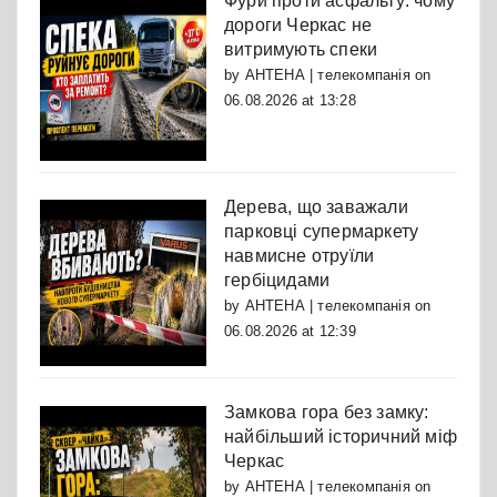
Фури проти асфальту: чому
дороги Черкас не
витримують спеки
by
АНТЕНА | телекомпанія
on
06.08.2026 at 13:28
Дерева, що заважали
парковці супермаркету
навмисне отруїли
гербіцидами
by
АНТЕНА | телекомпанія
on
06.08.2026 at 12:39
Замкова гора без замку:
найбільший історичний міф
Черкас
by
АНТЕНА | телекомпанія
on