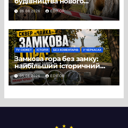
будівництва нового
супермаркету VARUS на
06.08.2026
EDITOR
проспекті Перемоги всохли
дерева. І це навряд чи
можна назвати
випадковістю
TV СЮЖЕТ
ІСТОРІЯ
БЕЗ КОМЕНТАРІВ
У ЧЕРКАСАХ
Замкова гора без замку:
найбільший історичний
міф Черкас
05.08.2026
EDITOR