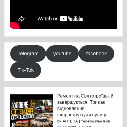
Telegram
youtube
facebook
Tik-Tok
Ремонт на Святотроїцькій
завершується. Триває
відновлення
інфраструктури вулиці
by
АНТЕНА | телекомпанія
on