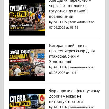
Хрещатик перекрито –
черкаські тепловики
готуються до важкої
воєнної зими
by
АНТЕНА | телекомпанія
on
07.08.2026 at 08:45
Ветерани вийшли на
протест через сморід від
птахофабрики у
Золотоноші
by
АНТЕНА | телекомпанія
on
06.08.2026 at 14:11
Фури проти асфальту: чому
дороги Черкас не
витримують спеки
by
АНТЕНА | телекомпанія
on