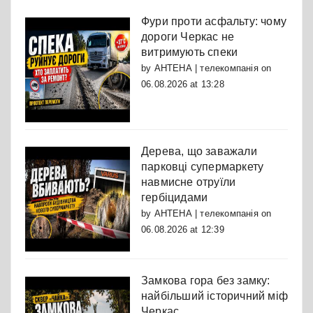
Фури проти асфальту: чому
дороги Черкас не
витримують спеки
by
АНТЕНА | телекомпанія
on
06.08.2026 at 13:28
Дерева, що заважали
парковці супермаркету
навмисне отруїли
гербіцидами
by
АНТЕНА | телекомпанія
on
06.08.2026 at 12:39
Замкова гора без замку:
найбільший історичний міф
Черкас