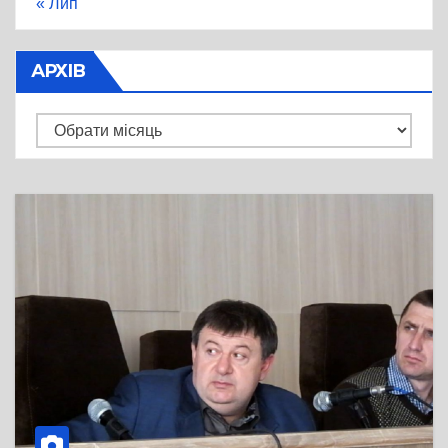
« Лип
АРХІВ
Архів