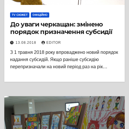
TV СЮЖЕТ
ОФІЦІЙНО
До уваги черкащан: змінено
порядок призначення субсидії
13.08.2018
EDITOR
З 1 травня 2018 року впроваджено новий порядок
надання субсидій. Якщо раніше субсидію
перепризначали на новий період раз на рік…