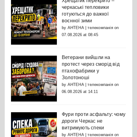
Хрещатик перекрито –
черкаські тепловики
готуються до важкої
воєнної зими
by
АНТЕНА | телекомпанія
on
07.08.2026 at 08:45
Ветерани вийшли на
протест через сморід від
птахофабрики у
Золотоноші
by
АНТЕНА | телекомпанія
on
06.08.2026 at 14:11
Фури проти асфальту: чому
дороги Черкас не
витримують спеки
by
АНТЕНА | телекомпанія
on