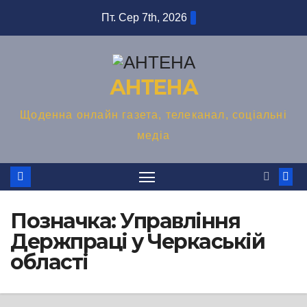
Перейти
Пт. Сер 7th, 2026
до
вмісту
АНТЕНА
Щоденна онлайн газета, телеканал, соціальні
медіа
Позначка:
Управління
Держпраці у Черкаській
області