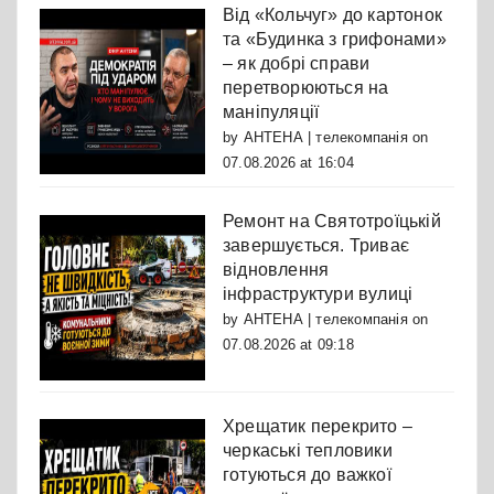
Від «Кольчуг» до картонок
та «Будинка з грифонами»
– як добрі справи
перетворюються на
маніпуляції
by
АНТЕНА | телекомпанія
on
07.08.2026 at 16:04
Ремонт на Святотроїцькій
завершується. Триває
відновлення
інфраструктури вулиці
by
АНТЕНА | телекомпанія
on
07.08.2026 at 09:18
Хрещатик перекрито –
черкаські тепловики
готуються до важкої