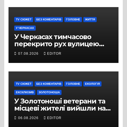
Вулицю досі не відкрили
для руху
TV СЮЖЕТ
БЕЗ КОМЕНТАРІВ
ГОЛОВНЕ
ЖИТТЯ
У ЧЕРКАСАХ
У Черкасах тимчасово
перекрито рух вулицею
Хрещатик на перехресті з
07.08.2026
EDITOR
Грушевського через
ремонт тепломережі
TV СЮЖЕТ
БЕЗ КОМЕНТАРІВ
ГОЛОВНЕ
ЕКОЛОГІЯ
ЕКСКЛЮЗИВ
ЗОЛОТОНОША
У Золотоноші ветерани та
місцеві жителі вийшли на
протест до стін
06.08.2026
EDITOR
підприємства ТОВ «Омега