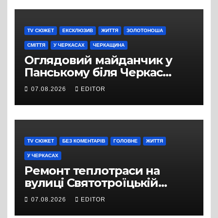
TV СЮЖЕТ
ЕКСКЛЮЗИВ
ЖИТТЯ
ЗОЛОТОНОША
СМІТТЯ
У ЧЕРКАСАХ
ЧЕРКАЩИНА
Оглядовий майданчик у
Панському біля Черкас
перетворився на занедбане
07.08.2026
EDITOR
сміттєзвалище
TV СЮЖЕТ
БЕЗ КОМЕНТАРІВ
ГОЛОВНЕ
ЖИТТЯ
У ЧЕРКАСАХ
Ремонт теплотраси на
вулиці Святотроїцькій
затягнувся порівняно із
07.08.2026
EDITOR
запланованими термінами.