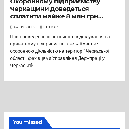
Охоронному підприємству
Черкащини доведеться
сплатити майже 8 млн грн
штрафу за підміну трудових
04.09.2018
EDITOR
відносин цивільно-правовими
При проведенні інспекційного відвідування на
приватному підприємстві, яке займається
охоронною діяльністю на території Черкаської
області, фахівцями Управління Держпраці у
Черкаській…
You missed