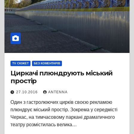
TV СЮЖЕТ
БЕЗ КОМЕНТАРІВ
Циркачі плюндрують міський
простір
27.10.2016
ANTENNA
Один з гастролюючих цирків своєю рекламою
плюндрує міський простір. Зокрема у середмісті
Черкас, на тимчасовому паркані драматичного
театру розмістилась велика…