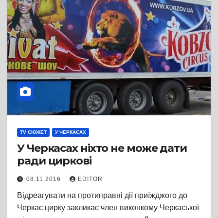
TV СЮЖЕТ
У ЧЕРКАСАХ
У Черкасах ніхто не може дати
ради циркові
08.11.2016
EDITOR
Відреагувати на протиправні дії приїжджого до
Черкас цирку закликає член виконкому Черкаської