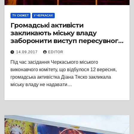
TV СЮЖЕТ
У ЧЕРКАСАХ
Громадські активісти
закликають міську владу
заборонити виступ пересувного
цирку у Черкасах
14.09.2017
EDITOR
Під час засідання Черкаського міського
виконавчого комітету, що відбулося 12 вересня,
громадська активістка Діана Тяско закликала
міську владу не надавати…