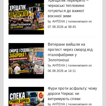
Хрещатик перекрито –
черкаські тепловики
готуються до важкої
воєнної зими
by
АНТЕНА | телекомпанія
on
07.08.2026 at 08:45
Ветерани вийшли на
протест через сморід від
птахофабрики у
Золотоноші
by
АНТЕНА | телекомпанія
on
06.08.2026 at 14:11
Фури проти асфальту: чому
дороги Черкас не
витримують спеки
by
АНТЕНА | телекомпанія
on