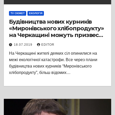
TV СЮЖЕТ
ЕКОЛОГІЯ
Будівництва нових курників
«Миронівського хлібопродукту»
на Черкащині можуть призвести
до екологічного лиха
18.07.2019
EDITOR
На Черкащині жителі деяких сіл опинилися на
межі екологічної катастрофи. Все через плани
будівництва нових курників “Миронівського
хлібопродукту”, більш відомих…