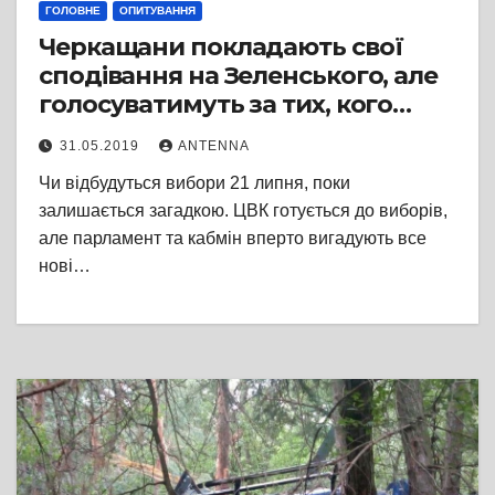
ГОЛОВНЕ
ОПИТУВАННЯ
Черкащани покладають свої
сподівання на Зеленського, але
голосуватимуть за тих, кого
добре знають. Опитування
31.05.2019
ANTENNA
Чи відбудуться вибори 21 липня, поки
залишається загадкою. ЦВК готується до виборів,
але парламент та кабмін вперто вигадують все
нові…