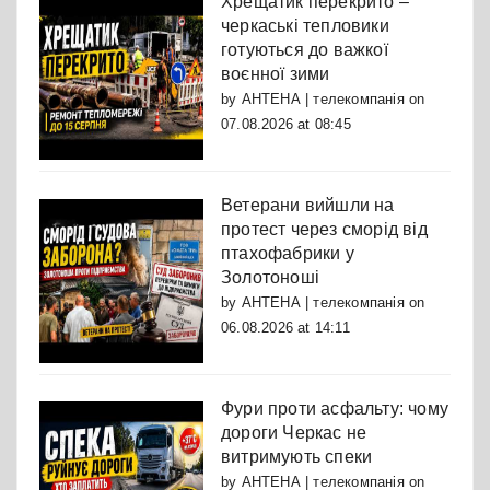
Хрещатик перекрито –
черкаські тепловики
готуються до важкої
воєнної зими
by
АНТЕНА | телекомпанія
on
07.08.2026 at 08:45
Ветерани вийшли на
протест через сморід від
птахофабрики у
Золотоноші
by
АНТЕНА | телекомпанія
on
06.08.2026 at 14:11
Фури проти асфальту: чому
дороги Черкас не
витримують спеки
by
АНТЕНА | телекомпанія
on