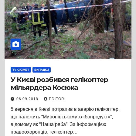
TV СЮЖЕТ
ВИПАДКИ
У Києві розбився гелікоптер
мільярдера Косюка
06.09.2018
EDITOR
5 вересня в Києві потрапив в аварію гелікоптер,
що належить “Миронівському хлібопродукту”,
відомому як “Наша ряба”. За інформацією
правоохоронців, гелікоптер…