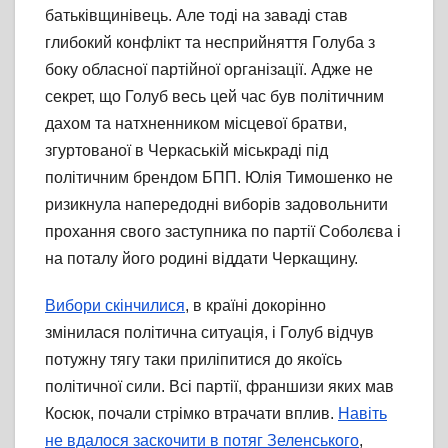
батьківщинівець. Але тоді на заваді став
глибокий конфлікт та несприйняття Голуба з
боку обласної партійної організації. Адже не
секрет, що Голуб весь цей час був політичним
дахом та натхненником місцевої братви,
згуртованої в Черкаській міськраді під
політичним брендом БПП. Юлія Тимошенко не
ризикнула напередодні виборів задовольнити
прохання свого заступника по партії Соболєва і
на поталу його родині віддати Черкащину.
Вибори скінчилися
, в країні докорінно
змінилася політична ситуація, і Голуб відчув
потужну тягу таки приліпитися до якоїсь
політичної сили. Всі партії, франшизи яких мав
Косюк, почали стрімко втрачати вплив.
Навіть
не вдалося заскочити в потяг Зеленського
,