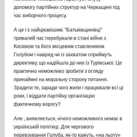
допомогу партійних структур на Черкащині під
час виборчого процесу.
А це і є найцікавішим. “Батьківщинівці”
тривалий час перебували в стані війни з
Косюком та його місцевим ставлеником
Голубом і навряд чи із захватом сприймуть
директиву, що надійшла до них із Турівської. Це
практично неможливо зробити з огляду
принаймні на моральну сторону питання.
Зрадити те, заради чого жили і працювали всі ці
роки, і віддати партійну організацію
фактичному ворогу?
Але , виявляється, нічого неможливого немає в
українській політиці. Для чергового
перевзування Голуба, як-то кажуть, «на льоту»