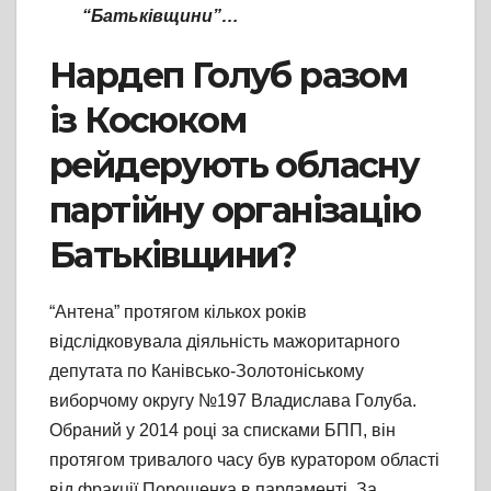
“Батьківщини”…
Нардеп Голуб разом
із Косюком
рейдерують обласну
партійну організацію
Батьківщини?
“Антена” протягом кількох років
відслідковувала діяльність мажоритарного
депутата по Канівсько-Золотоніському
виборчому округу №197 Владислава Голуба.
Обраний у 2014 році за списками БПП, він
протягом тривалого часу був куратором області
від фракції Порошенка в парламенті. За