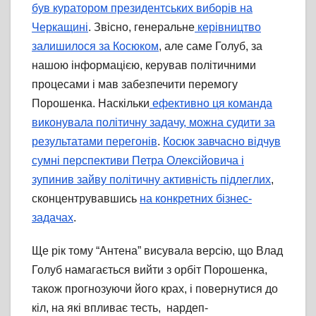
був куратором президентських виборів на
Черкащині
. Звісно, генеральне
керівництво
залишилося за Косюком
, але саме Голуб, за
нашою інформацією, керував політичними
процесами і мав забезпечити перемогу
Порошенка. Наскільки
ефективно ця команда
виконувала політичну задачу, можна судити за
результатами перегонів
.
Косюк завчасно відчув
сумні перспективи Петра Олексійовича і
зупинив зайву політичну активність підлеглих
,
сконцентрувавшись
на конкретних бізнес-
задачах
.
Ще рік тому “Антена” висувала версію, що Влад
Голуб намагається вийти з орбіт Порошенка,
також прогнозуючи його крах, і повернутися до
кіл, на які впливає тесть, нардеп-