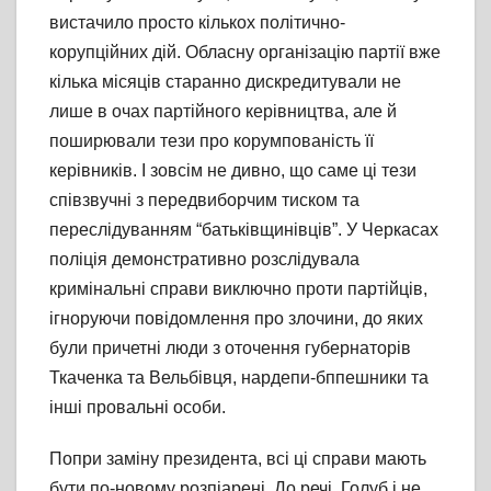
вистачило просто кількох політично-
корупційних дій. Обласну організацію партії вже
кілька місяців старанно дискредитували не
лише в очах партійного керівництва, але й
поширювали тези про корумпованість її
керівників. І зовсім не дивно, що саме ці тези
співзвучні з передвиборчим тиском та
переслідуванням “батьківщинівців”. У Черкасах
поліція демонстративно розслідувала
кримінальні справи виключно проти партійців,
ігноруючи повідомлення про злочини, до яких
були причетні люди з оточення губернаторів
Ткаченка та Вельбівця, нардепи-бппешники та
інші провальні особи.
Попри заміну президента, всі ці справи мають
бути по-новому розпіарені. До речі, Голуб і не