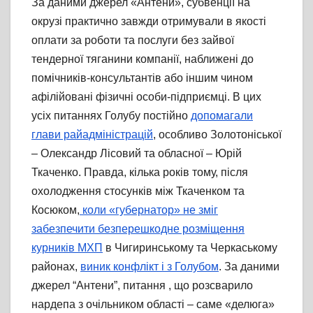
За даними джерел «Антени», субвенції на
окрузі практично завжди отримували в якості
оплати за роботи та послуги без зайвої
тендерної тяганини компанії, наближені до
помічників-консультантів або іншим чином
афілійовані фізичні особи-підприємці. В цих
усіх питаннях Голубу постійно
допомагали
глави райадміністрацій
, особливо Золотоніської
– Олександр Лісовий та обласної – Юрій
Ткаченко. Правда, кілька років тому, після
охолодження стосунків між Ткаченком та
Косюком,
коли «губернатор» не зміг
забезпечити безперешкодне розміщення
курників МХП
в Чигиринському та Черкаському
районах,
виник конфлікт і з Голубом
. За даними
джерел “Антени”, питання , що розсварило
нардепа з очільником області – саме «делюга»