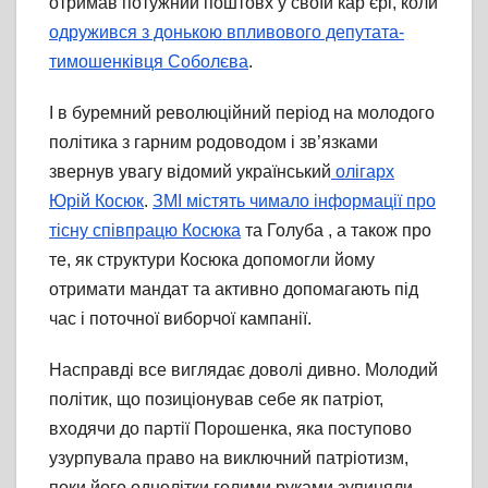
отримав потужний поштовх у своїй кар’єрі, коли
одружився з донькою впливового депутата-
тимошенківця Соболєва
.
І в буремний революційний період на молодого
політика з гарним родоводом і зв’язками
звернув увагу відомий український
олігарх
Юрій Косюк
.
ЗМІ містять чимало інформації про
тісну співпрацю Косюка
та Голуба , а також про
те, як структури Косюка допомогли йому
отримати мандат та активно допомагають під
час і поточної виборчої кампанії.
Насправді все виглядає доволі дивно. Молодий
політик, що позиціонував себе як патріот,
входячи до партії Порошенка, яка поступово
узурпувала право на виключний патріотизм,
поки його однолітки голими руками зупиняли