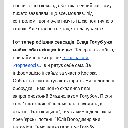
попри те, що команда Косюка певний час тому
пихато заявляла, що все, мовляв, під
контролем і вони рулитимуть і цією політичною
силою. Але сталося не так, як планувалося…
І от тепер обіцяна сенсація. Влад Голуб уже
майже «батьківщинівець».
Тепер він з собою,
принаймні поки що, не
тягне натовп
«торпедосів»
, він рятує себе сам. За
інформацією інсайду, за участю Косюка,
Соболєва, які виступають гарантами політичної
оборудки, Тимошенко схвалила план,
запропонований Владиславом Голубом. Після
своєї гіпотетичної перемоги він входить до
фракції “Батьківщини”, тим самим підсилюючи
прем’єрські потенції Юлії Володимирівни,
натомість Тимошенко гарантує Голубу