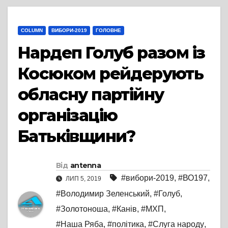
COLUMN
ВИБОРИ-2019
ГОЛОВНЕ
Нардеп Голуб разом із
Косюком рейдерують
обласну партійну
організацію
Батьківщини?
Від
antenna
#вибори-2019
,
#ВО197
,
ЛИП 5, 2019
#Володимир Зеленський
,
#Голуб
,
#Золотоноша
,
#Канів
,
#МХП
,
#Наша Ряба
,
#політика
,
#Слуга народу
,