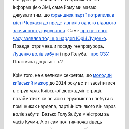
інформацією ЗМІ, саме йому ми маємо
дякувати тим, що
франшиза партії потрапила в
місті Черкаси до представників одного відомого
злочинного угрупування
. Саме
про це свого
часу заявляв тоді ще нардеп Юрій Луценко
.
Правда, отримавши посаду генпрокурора,
Луценко волів забути
і про Голуба,
і про ОЗУ
.
Політична доцільність?
Крім того, не є великим секретом, що
молодий
київський мажор
до 2014 року встиг засвітитися
в структурах Київської держадміністрації,
позайматися київською нерухомістю і побути в
помічниках нардепа, партійність якого він зараз
воліє забути. Батько Голуба був міністром за
часів Кучми. А от сам політик-початківець