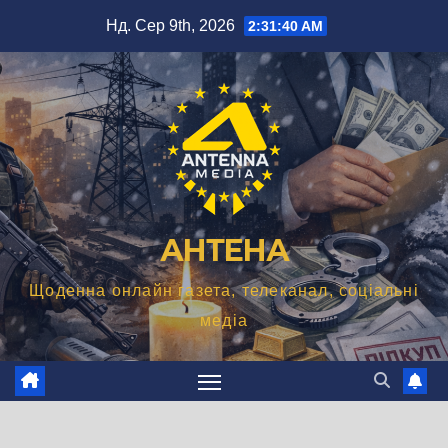
Перейти
Нд. Сер 9th, 2026
2:31:41 AM
до
вмісту
АНТЕНА
Щоденна онлайн газета, телеканал, соціальні
медіа