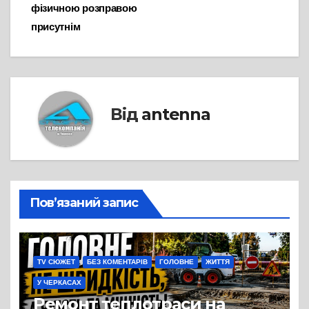
фізичною розправою
присутнім
Від
antenna
Пов’язаний запис
TV СЮЖЕТ
БЕЗ КОМЕНТАРІВ
ГОЛОВНЕ
ЖИТТЯ
У ЧЕРКАСАХ
Ремонт теплотраси на