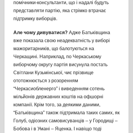
помічники-консультанти, що і надалі будуть
представляти партію, яка стрімко втрачає
підтримку виборців.
Але чому дивуватися?
Адже Батьківщина
вже показала свою неадекватність у виборі
мажоритарників, що балотуються на
Черкащині. Наприклад, по Черкаському
виборчому округу партія висунула постать
Світлани Кузьмінської, чиє прізвище
ототожнюється з розоренням
“Черкасиобленерго” і виведенням сотень
мільйонів державних коштів на офшорні
компанії. Крім того, за деякими даними,
“Батьківщина” також підтримала таких самих, як
Голуб, одіозних самовисуванців – у Городищі –
Бобова і в Умані – Яценка. І навіщо тоді