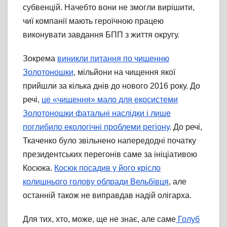
субвенцій. Начебто вони не змогли вирішити,
чиї компанії мають героїчною працею
виконувати завдання БПП з життя округу.
Зокрема
виникли питання по чищенню
Золотоношки
, мільйони на чищення якої
прийшли за кілька днів до нового 2016 року. До
речі,
це «чищення» мало для екосистеми
Золотоношки фатальні наслідки і лише
поглибило екологічні проблеми регіону
. До речі,
Ткаченко було звільнено напередодні початку
президентських перегонів саме за ініціативою
Косюка.
Косюк посадив у його крісло
колишнього голову облради Вельбівця
, але
останній також не виправдав надій олігарха.
Для тих, хто, може, ще не знає, але саме
Голуб