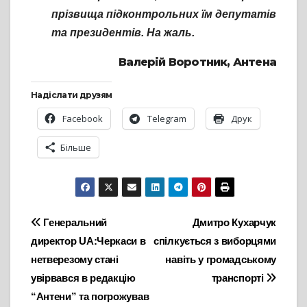
прізвища підконтрольних їм депутатів
та президентів. На жаль.
Валерій Воротник, Антена
Надіслати друзям
Facebook
Telegram
Друк
Більше
Навігація
Генеральний
Дмитро Кухарчук
директор UA:Черкаси в
спілкується з виборцями
записів
нетверезому стані
навіть у громадському
увірвався в редакцію
транспорті
“Антени” та погрожував