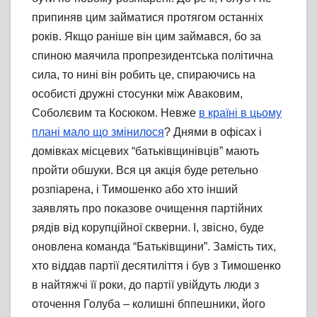
припиняв цим займатися протягом останніх
років. Якщо раніше він цим займався, бо за
спиною маячила пропрезидентська політична
сила, то нині він робить це, спираючись на
особисті дружні стосунки між Аваковим,
Соболєвим та Косюком. Невже
в країні в цьому
плані мало що змінилося
? Днями в офісах і
домівках місцевих “батьківщинівців” мають
пройти обшуки. Вся ця акція буде ретельно
розпіарена, і Тимошенко або хто інший
заявлять про показове очищення партійних
рядів від корупційної скверни. І, звісно, буде
оновлена команда “Батьківщини”. Замість тих,
хто віддав партії десятиліття і був з Тимошенко
в найтяжчі її роки, до партії увійдуть люди з
оточення Голуба – колишні бппешники, його