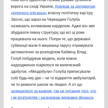
ворога на сході України,
будував за допомогою
«курячого олігарха»
власну політичну кар’єру.
Звісно, що зараз на Черкащині Голуба
називають впливовим нардепом. Адже він зміг
збудувати певну структуру, що всі ці роки
працювала на нього. Попри те, що державні
субвенції мали б мешканці округу отримувати
автоматично за розподілом Кабміну, Влад
Голуб побудував модель, коли кожне
надходження піарилося як величезний
здобуток. «Миздобули» Голуба приписували
собі будь-яку дію – чи то відкриття амбулаторій,
чи то ремонти школи чи лікарні. А от що
залишилося за кадром, так це питання того, хто
і як розподіляв і засвоював державні фінанси
.