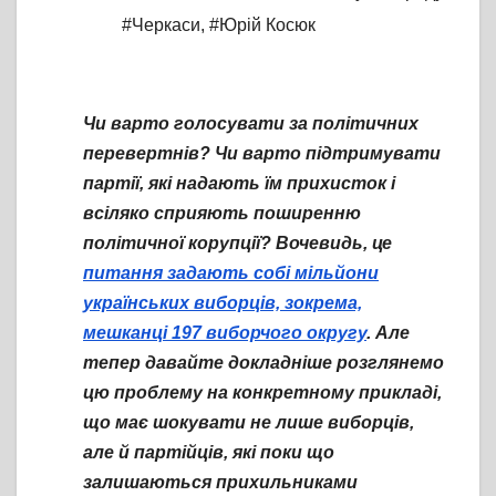
#Черкаси
,
#Юрій Косюк
Чи варто голосувати за політичних
перевертнів? Чи варто підтримувати
партії, які надають їм прихисток і
всіляко сприяють поширенню
політичної корупції? Вочевидь, це
питання задають собі мільйони
українських виборців, зокрема,
мешканці 197 виборчого округу
. Але
тепер давайте докладніше розглянемо
цю проблему на конкретному прикладі,
що має шокувати не лише виборців,
але й партійців, які поки що
залишаються прихильниками