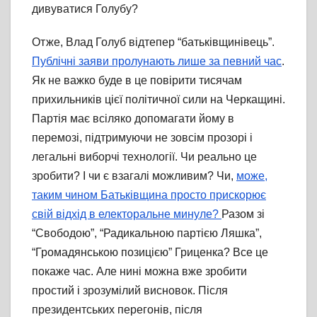
дивуватися Голубу?
Отже, Влад Голуб відтепер “батьківщинівець”.
Публічні заяви пролунають лише за певний час
.
Як не важко буде в це повірити тисячам
прихильників цієї політичної сили на Черкащині.
Партія має всіляко допомагати йому в
перемозі, підтримуючи не зовсім прозорі і
легальні виборчі технології. Чи реально це
зробити? І чи є взагалі можливим? Чи,
може,
таким чином Батьківщина просто прискорює
свій відхід в електоральне минуле?
Разом зі
“Свободою”, “Радикальною партією Ляшка”,
“Громадянською позицією” Гриценка? Все це
покаже час. Але нині можна вже зробити
простий і зрозумілий висновок. Після
президентських перегонів, після