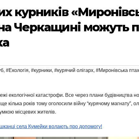
их курників «Миронівс
на Черкащині можуть 
ха
уб
,
#Екологія
,
#курники
,
#курячий олігарх
,
#Миронівська пта
жі екологічної катастрофи. Все через плани будівництва но
ще кілька років тому оголосили війну “курячому магнату”, 
умкою місцевих жителів.
шканці села Кумейки волають про допомогу!