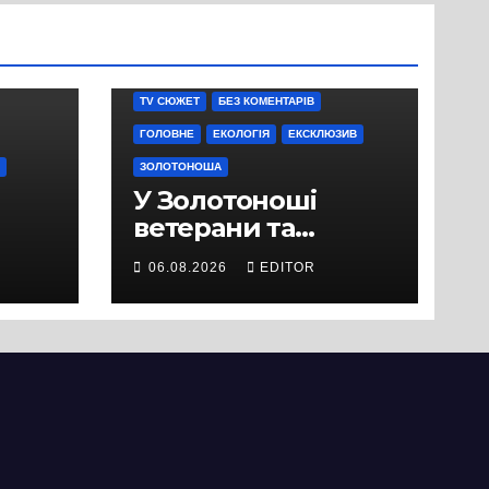
TV СЮЖЕТ
БЕЗ КОМЕНТАРІВ
ГОЛОВНЕ
ЕКОЛОГІЯ
ЕКСКЛЮЗИВ
ЗОЛОТОНОША
У Золотоноші
ветерани та
місцеві жителі
06.08.2026
EDITOR
вийшли на
протест до стін
підприємства ТОВ
«Омега Три», що
займається
виробництвом
м’яса птиці