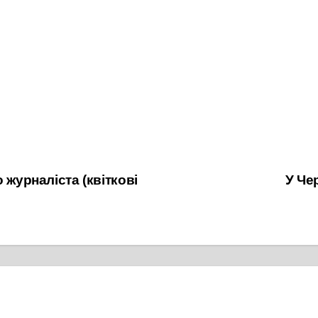
 журналіста (квіткові
У Че