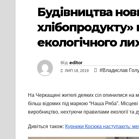
Будівництва нов
хлібопродукту» 
екологічного ли
Від
editor
#Владислав Гол
ЛИП 18, 2019
На Черкащині жителі деяких сіл опинилися на ме
більш відомих під маркою “Наша Ряба”. Місцеві 
виробництво, нехтуючи правилами екології та д
Дивіться також:
Курники Косюка наступають: ме