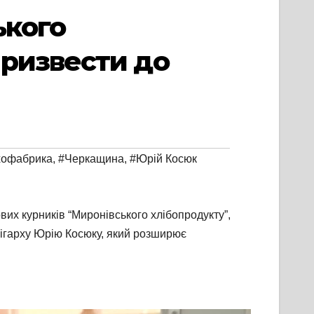
ького
призвести до
хофабрика
,
#Черкащина
,
#Юрій Косюк
вих курників “Миронівського хлібопродукту”,
олігарху Юрію Косюку, який розширює