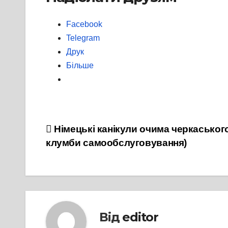
Facebook
Telegram
Друк
Більше
Навігація
Німецькі канікули очима черкаського
клумби самообслуговування)
записів
Від
editor