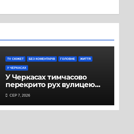
TV СЮЖЕТ
БЕЗ КОМЕНТАРІВ
ГОЛОВНЕ
ЖИТТЯ
У ЧЕРКАСАХ
У Черкасах тимчасово
перекрито рух вулицею
Хрещатик на перехресті з
СЕР 7, 2026
Грушевського через
ремонт тепломережі