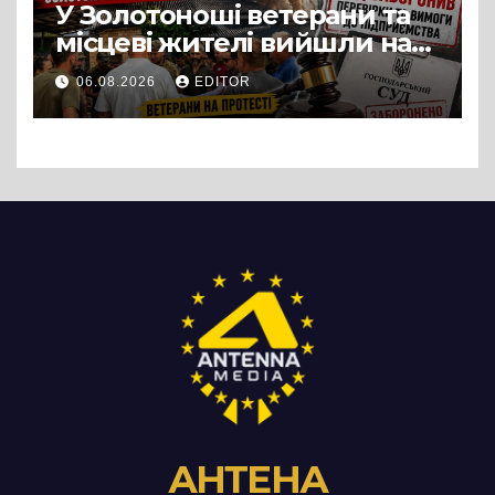
У Золотоноші ветерани та
місцеві жителі вийшли на
протест до стін
06.08.2026
EDITOR
підприємства ТОВ «Омега
Три», що займається
виробництвом м’яса птиці
АНТЕНА