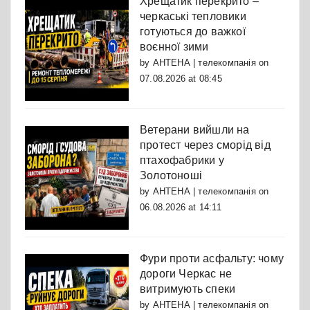
Хрещатик перекрито –
черкаські тепловики
готуються до важкої
воєнної зими
by
АНТЕНА | телекомпанія
on
07.08.2026 at 08:45
Ветерани вийшли на
протест через сморід від
птахофабрики у
Золотоноші
by
АНТЕНА | телекомпанія
on
06.08.2026 at 14:11
Фури проти асфальту: чому
дороги Черкас не
витримують спеки
by
АНТЕНА | телекомпанія
on