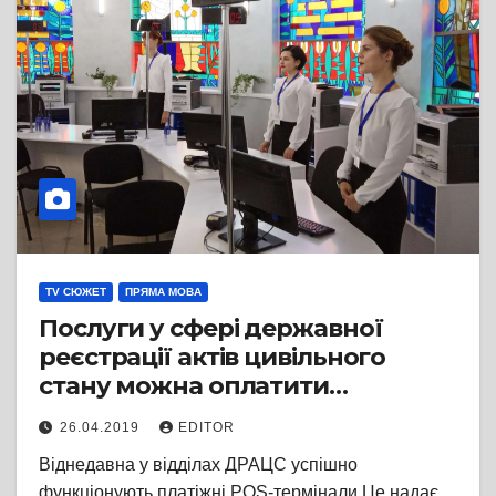
TV СЮЖЕТ
ПРЯМА МОВА
Послуги у сфері державної
реєстрації актів цивільного
стану можна оплатити
банківською карткою
26.04.2019
EDITOR
Віднедавна у відділах ДРАЦС успішно
функціонують платіжні РОS-термінали Це надає