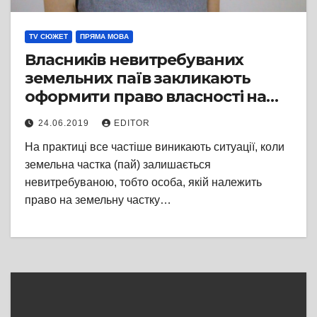
TV СЮЖЕТ
ПРЯМА МОВА
Власників невитребуваних
земельних паїв закликають
оформити право власності на
земельні ділянки
24.06.2019
EDITOR
На практиці все частіше виникають ситуації, коли
земельна частка (пай) залишається
невитребуваною, тобто особа, якій належить
право на земельну частку…