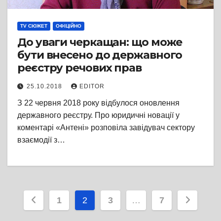
TV СЮЖЕТ
ОФІЦІЙНО
До уваги черкащан: що може
бути внесено до державного
реєстру речових прав
25.10.2018
EDITOR
З 22 червня 2018 року відбулося оновлення
державного реєстру. Про юридичні новації у
коментарі «Антені» розповіла завідувач сектору
взаємодії з…
Пагінація
1
2
3
…
7
записів