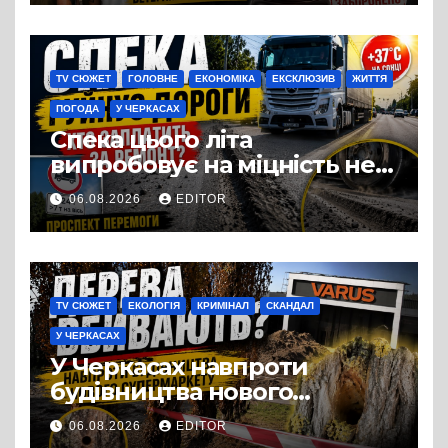
Три», що займається
виробництвом м’яса птиці
TV СЮЖЕТ
ГОЛОВНЕ
ЕКОНОМІКА
ЕКСКЛЮЗИВ
ЖИТТЯ
ПОГОДА
У ЧЕРКАСАХ
Спека цього літа
випробовує на міцність не
лише людей, а й дороги
06.08.2026
EDITOR
Черкас
TV СЮЖЕТ
ЕКОЛОГІЯ
КРИМІНАЛ
СКАНДАЛ
У ЧЕРКАСАХ
У Черкасах навпроти
будівництва нового
супермаркету VARUS на
06.08.2026
EDITOR
проспекті Перемоги всохли