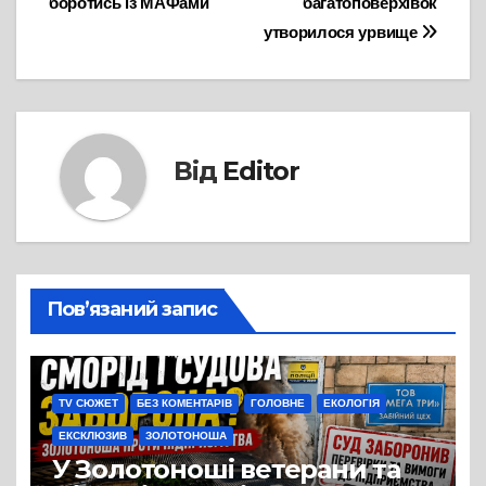
боротись із МАФами
багатоповерхівок
утворилося урвище
Від
Editor
Пов’язаний запис
TV СЮЖЕТ
БЕЗ КОМЕНТАРІВ
ГОЛОВНЕ
ЕКОЛОГІЯ
ЕКСКЛЮЗИВ
ЗОЛОТОНОША
У Золотоноші ветерани та