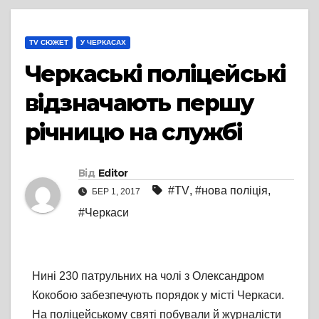
TV СЮЖЕТ
У ЧЕРКАСАХ
Черкаські поліцейські
відзначають першу
річницю на службі
Від
Editor
#TV
,
#нова поліція
,
БЕР 1, 2017
#Черкаси
Нині 230 патрульних на чолі з Олександром
Кокобою забезпечують порядок у місті Черкаси.
На поліцейському святі побували й журналісти