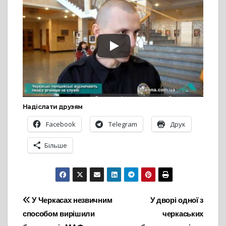
Надіслати друзям
Facebook
Telegram
Друк
Більше
Навігація
У Черкасах незвичним
У дворі одної з
способом вирішили
черкаських
записів