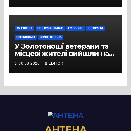
Грушевського через
ремонт тепломережі
TV СЮЖЕТ
БЕЗ КОМЕНТАРІВ
ГОЛОВНЕ
ЕКОЛОГІЯ
ЕКСКЛЮЗИВ
ЗОЛОТОНОША
У Золотоноші ветерани та
місцеві жителі вийшли на
протест до стін
06.08.2026
EDITOR
підприємства ТОВ «Омега
Три», що займається
виробництвом м’яса птиці
АНТЕНА