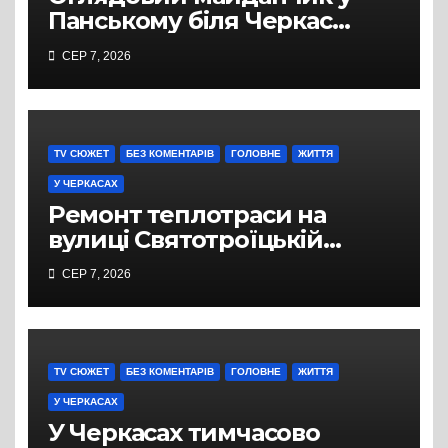
Панському біля Черкас
перетворився на занедбане
СЕР 7, 2026
сміттєзвалище
TV СЮЖЕТ
БЕЗ КОМЕНТАРІВ
ГОЛОВНЕ
ЖИТТЯ
У ЧЕРКАСАХ
Ремонт теплотраси на
вулиці Святотроїцькій
затягнувся порівняно із
СЕР 7, 2026
запланованими термінами.
Вулицю досі не відкрили
для руху
TV СЮЖЕТ
БЕЗ КОМЕНТАРІВ
ГОЛОВНЕ
ЖИТТЯ
У ЧЕРКАСАХ
У Черкасах тимчасово