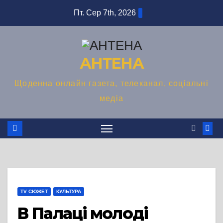
Перейти
Пт. Сер 7th, 2026
до
вмісту
АНТЕНА
Щоденна онлайн газета, телеканал, соціальні
медіа
TV СЮЖЕТ
КУЛЬТУРА
В Палаці молоді