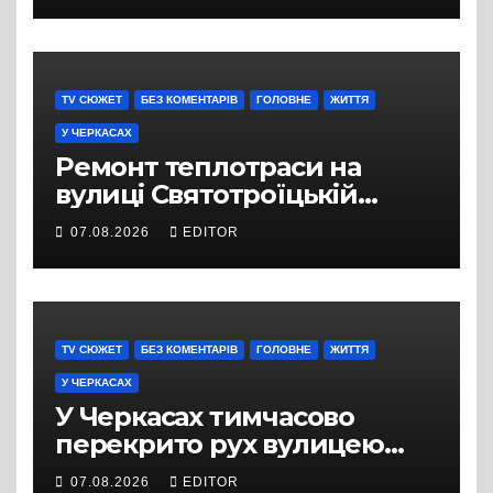
TV СЮЖЕТ
БЕЗ КОМЕНТАРІВ
ГОЛОВНЕ
ЖИТТЯ
У ЧЕРКАСАХ
Ремонт теплотраси на
вулиці Святотроїцькій
затягнувся порівняно із
07.08.2026
EDITOR
запланованими термінами.
Вулицю досі не відкрили
для руху
TV СЮЖЕТ
БЕЗ КОМЕНТАРІВ
ГОЛОВНЕ
ЖИТТЯ
У ЧЕРКАСАХ
У Черкасах тимчасово
перекрито рух вулицею
Хрещатик на перехресті з
07.08.2026
EDITOR