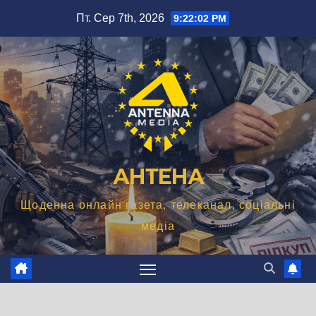
Перейти
Пт. Сер 7th, 2026
9:22:03 PM
до
вмісту
АНТЕНА
Щоденна онлайн газета, телеканал, соціальні
медіа