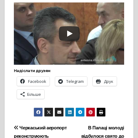
Надіслати друзям
Facebook
Telegram
Друк
Більше
Навігація
Черкаський аеропорт
В Палаці молоді
реконструюють
відбулося свято до