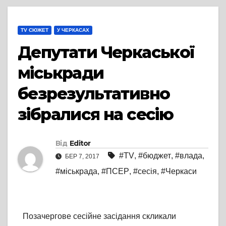
TV СЮЖЕТ
У ЧЕРКАСАХ
Депутати Черкаської
міськради
безрезультативно
зібралися на сесію
Від
Editor
#TV
,
#бюджет
,
#влада
,
БЕР 7, 2017
#міськрада
,
#ПСЕР
,
#сесія
,
#Черкаси
Позачергове сесійне засідання скликали