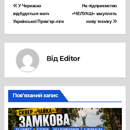
Навігація
У Черкасах
На підприємство
відбудеться матч
«ЧЕЛУАШ» закуплять
записів
Української Прем’єр-ліги
нову техніку
Від
Editor
Пов’язаний запис
TV СЮЖЕТ
ІСТОРІЯ
БЕЗ КОМЕНТАРІВ
У ЧЕРКАСАХ