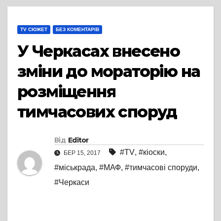
TV СЮЖЕТ
БЕЗ КОМЕНТАРІВ
У Черкасах внесено
зміни до мораторію на
розміщення
тимчасових споруд
Від
Editor
#TV
,
#кіоски
,
БЕР 15, 2017
#міськрада
,
#МАФ
,
#тимчасові споруди
,
#Черкаси