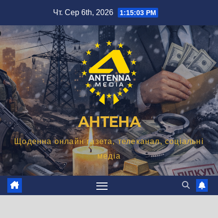
Перейти
Чт. Сер 6th, 2026
1:15:04 PM
до
вмісту
АНТЕНА
Щоденна онлайн газета, телеканал, соціальні
медіа