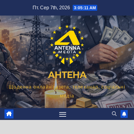
Перейти
Пт. Сер 7th, 2026
3:05:11 AM
до
вмісту
АНТЕНА
Щоденна онлайн газета, телеканал, соціальні
медіа