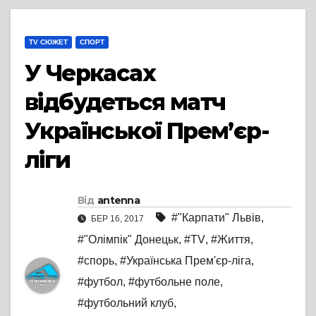
TV СЮЖЕТ
СПОРТ
У Черкасах
відбудеться матч
Української Прем’єр-
ліги
Від
antenna
#"Карпати" Львів
,
БЕР 16, 2017
#"Олімпік" Донецьк
,
#TV
,
#Життя
,
#спорь
,
#Українська Прем'єр-ліга
,
#футбол
,
#футбольне поле
,
#футбольний клуб
,