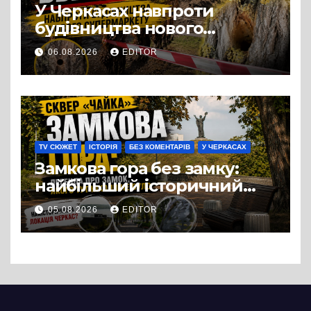
У Черкасах навпроти
будівництва нового
супермаркету VARUS на
06.08.2026
EDITOR
проспекті Перемоги всохли
дерева. І це навряд чи
можна назвати
випадковістю
TV СЮЖЕТ
ІСТОРІЯ
БЕЗ КОМЕНТАРІВ
У ЧЕРКАСАХ
Замкова гора без замку:
найбільший історичний
міф Черкас
05.08.2026
EDITOR