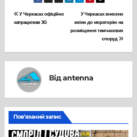
Навігація
У Черкасах офіційно
У Черкасах внесено
запрацював 3G
зміни до мораторію на
записів
розміщення тимчасових
споруд
Від
antenna
Пов’язаний запис