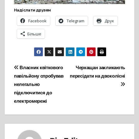
Надіслати друзям
Facebook
Telegram
Друк
Більше
Навігація
Власник квіткового
Черкащан закликають
павільйону спробував
пересідати на двоколісні
записів
нелегально
підключитися до
електромережі