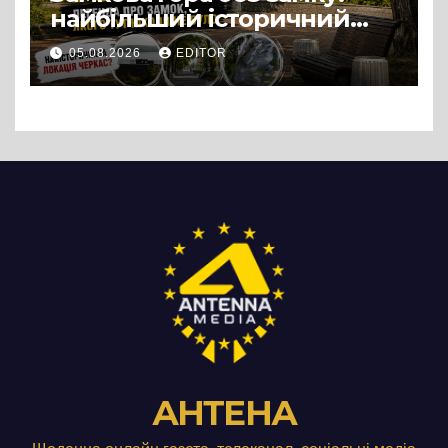
найбільший історичний
міф Черкас
05.08.2026
EDITOR
АНТЕНА