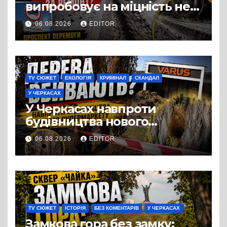
випробовує на міцність не
лише людей, а й дороги
06.08.2026
EDITOR
Черкас
TV СЮЖЕТ
ЕКОЛОГІЯ
КРИМІНАЛ
СКАНДАЛ
У ЧЕРКАСАХ
У Черкасах навпроти
будівництва нового
супермаркету VARUS на
06.08.2026
EDITOR
проспекті Перемоги всохли
дерева. І це навряд чи
можна назвати
випадковістю
TV СЮЖЕТ
ІСТОРІЯ
БЕЗ КОМЕНТАРІВ
У ЧЕРКАСАХ
Замкова гора без замку: