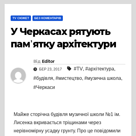
TV СЮЖЕТ
БЕЗ КОМЕНТАРІВ
У Черкасах рятують
пам᾽ятку архітектури
Від
Editor
#TV
,
#архітектура
,
БЕР 23, 2017
#будівля
,
#мистецтво
,
#музична школа
,
#Черкаси
Майже сторічна будівля музичної школи №1 ім.
Лисенка вкривається тріщинами через
нерівномірну усадку грунту. Про це повідомили