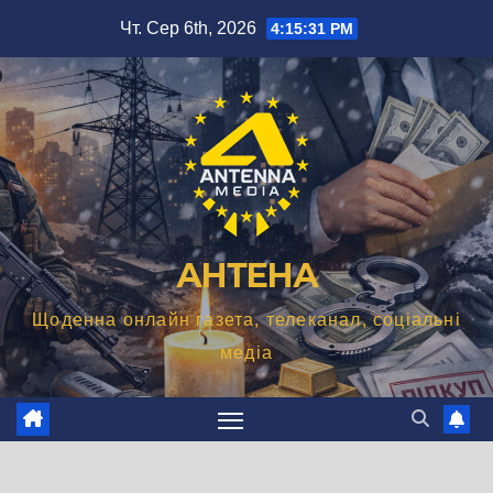
Перейти
Чт. Сер 6th, 2026
4:15:32 PM
до
вмісту
АНТЕНА
Щоденна онлайн газета, телеканал, соціальні
медіа