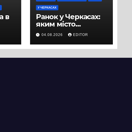
У ЧЕРКАСАХ
а в
Ранок у Черкасах:
яким місто
зустрічає новий
04.08.2026
EDITOR
и
день