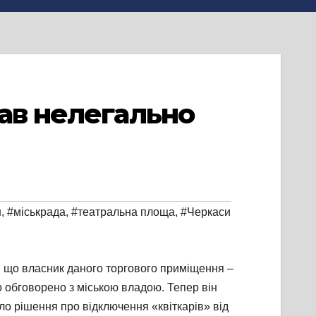
вав нелегально
н
,
#міськрада
,
#театральна площа
,
#Черкаси
, що власник даного торгового приміщення –
 обговорено з міською владою. Тепер він
ло рішення про відключення «квіткарів» від