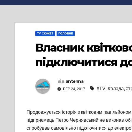
TV СЮЖЕТ
ГОЛОВНЕ
Власник квітков
підключитися д
Від
antenna
#TV
,
#влада
,
#г
БЕР 24, 2017
Продовжується історія з квітковим павільйоном
підприємець Петро Чернявський не виконав обіц
спробував самовільно підключитися до електром