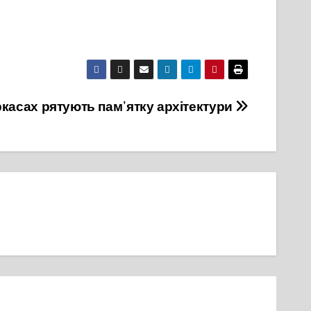
ркасах рятують пам᾽ятку архітектури