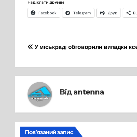
Надіслати друзям
Facebook
Telegram
Друк
Б
Навігація
У міськраді обговорили випадки кс
записів
Від
antenna
Пов’язаний запис