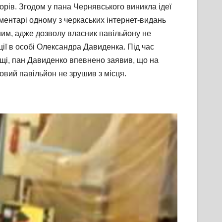
орів. Згодом у пана Чернявського виникла ідеї
ментарі одному з черкаських інтернет-видань
им, адже дозволу власник павільйону не
ції в особі Олександра Давиденка. Під час
ощі, пан Давиденко впевнено заявив, що на
овий павільйон не зрушив з місця.