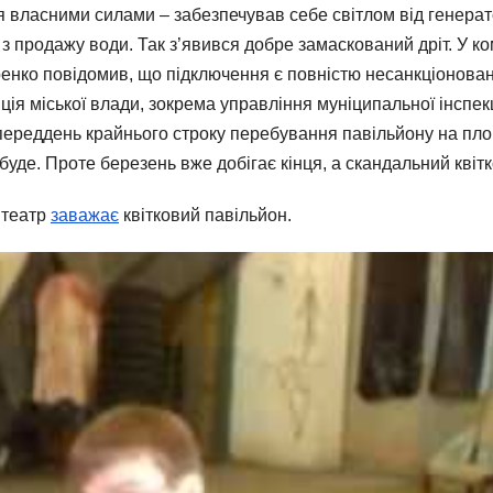
я власними силами – забезпечував себе світлом від генерат
з продажу води. Так з’явився добре замаскований дріт. У ко
нко повідомив, що підключення є повністю несанкціонован
иція міської влади, зокрема управління муніципальної інспек
 переддень крайнього строку перебування павільйону на пл
уде. Проте березень вже добігає кінця, а скандальний квітк
 театр
заважає
квітковий павільйон.