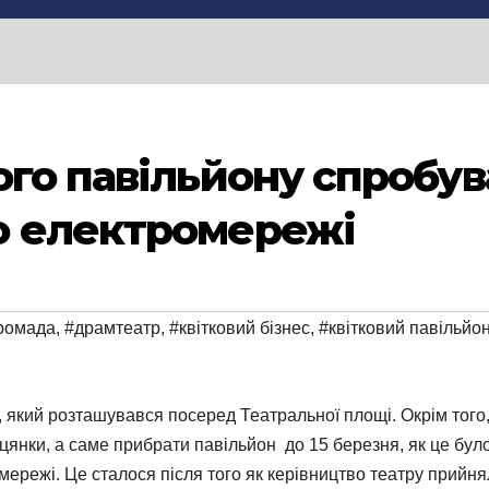
ого павільйону спробу
о електромережі
ромада
,
#драмтеатр
,
#квітковий бізнес
,
#квітковий павільйо
, який розташувався посеред Театральної площі. Окрім того
янки, а саме прибрати павільйон до 15 березня, як це було
ережі. Це сталося після того як керівництво театру прийня