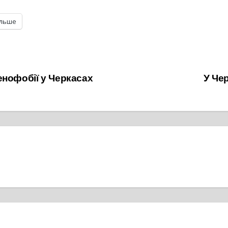
ільше
енофобії у Черкасах
У Че