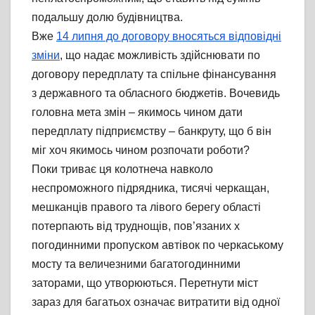
подальшу долю будівництва.
Вже
14 липня до договору вносяться відповідні
зміни
, що надає можливість здійснювати по
договору передплату та спільне фінансування
з державного та обласного бюджетів. Вочевидь
головна мета змін – якимось чином дати
передплату підприємству – банкруту, що б він
міг хоч якимось чином розпочати роботи?
Поки триває ця колотнеча навколо
неспроможного підрядника, тисячі черкащан,
мешканців правого та лівого берегу області
потерпають від труднощів, пов’язаних х
погодинними пропуском автівок по черкаському
мосту та величезними багатогодинними
заторами, що утворюються. Перетнути міст
зараз для багатьох означає витратити від одної