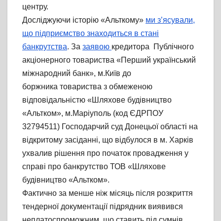
центру.
Досліджуючи історію «Альткому»
ми з’ясували,
що підприємство знаходиться в стані
банкрутства
. За
заявою
кредитора Публічного
акціонерного товариства «Перший український
міжнародний банк», м.Київ до
боржника товариства з обмеженою
відповідальністю «Шляхове будівництво
«Альтком», м.Маріуполь (код ЄДРПОУ
32794511) Господарчий суд Донецьої області на
відкритому засіданні, що відбулося в м. Харків
ухвалив рішення про початок провадження у
справі про банкрутство ТОВ «Шляхове
будівництво «Альтком».
Фактично за менше ніж місяць після розкриття
тендерної документації підрядник виявився
неплатоспроможним, що ставить під сумнів