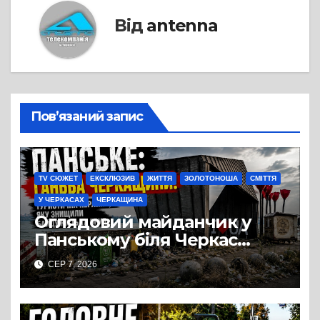
Від
antenna
Пов’язаний запис
TV СЮЖЕТ
ЕКСКЛЮЗИВ
ЖИТТЯ
ЗОЛОТОНОША
СМІТТЯ
У ЧЕРКАСАХ
ЧЕРКАЩИНА
Оглядовий майданчик у
Панському біля Черкас
перетворився на занедбане
СЕР 7, 2026
сміттєзвалище