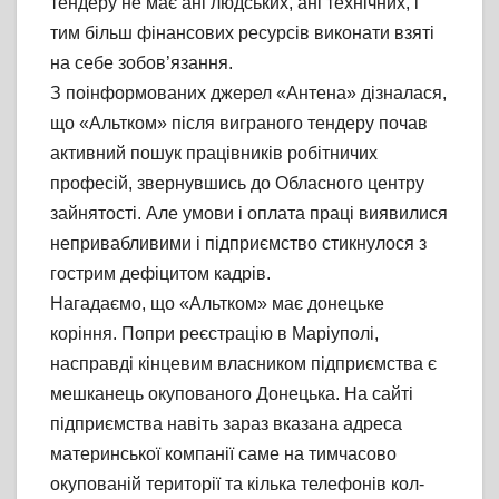
тендеру не має ані людських, ані технічних, і
тим більш фінансових ресурсів виконати взяті
на себе зобов’язання.
З поінформованих джерел «Антена» дізналася,
що «Альтком» після виграного тендеру почав
активний пошук працівників робітничих
професій, звернувшись до Обласного центру
зайнятості. Але умови і оплата праці виявилися
непривабливими і підприємство стикнулося з
гострим дефіцитом кадрів.
Нагадаємо, що «Альтком» має донецьке
коріння. Попри реєстрацію в Маріуполі,
насправді кінцевим власником підприємства є
мешканець окупованого Донецька. На сайті
підприємства навіть зараз вказана адреса
материнської компанії саме на тимчасово
окупованій території та кілька телефонів кол-