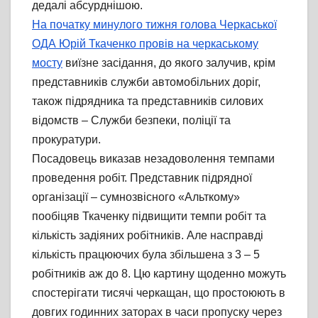
дедалі абсурднішою.
На початку минулого тижня голова Черкаської
ОДА Юрій Ткаченко провів на черкаському
мосту
виїзне засідання, до якого залучив, крім
представників служби автомобільних доріг,
також підрядника та представників силових
відомств – Служби безпеки, поліції та
прокуратури.
Посадовець виказав незадоволення темпами
проведення робіт. Представник підрядної
організації – сумнозвісного «Альткому»
пообіцяв Ткаченку підвищити темпи робіт та
кількість задіяних робітників. Але насправді
кількість працюючих була збільшена з 3 – 5
робітників аж до 8. Цю картину щоденно можуть
спостерігати тисячі черкащан, що простоюють в
довгих годинних заторах в часи пропуску через