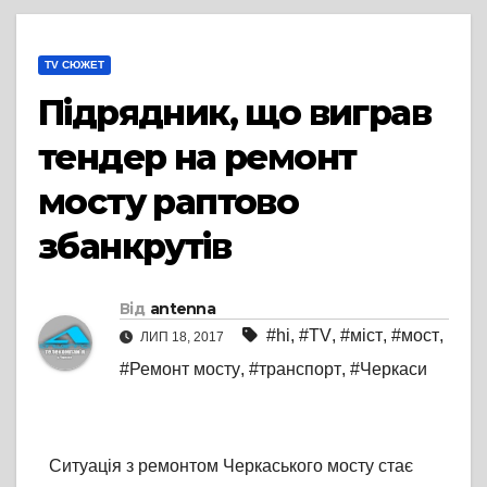
TV СЮЖЕТ
Підрядник, що виграв
тендер на ремонт
мосту раптово
збанкрутів
Від
antenna
#hi
,
#TV
,
#міст
,
#мост
,
ЛИП 18, 2017
#Ремонт мосту
,
#транспорт
,
#Черкаси
Ситуація з ремонтом Черкаського мосту стає