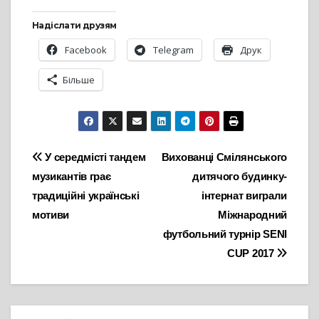
Надіслати друзям
Facebook
Telegram
Друк
Більше
Навігація
У середмісті тандем
Вихованці Смілянського
музикантів грає
дитячого будинку-
записів
традиційні українські
інтернат виграли
мотиви
Міжнародний
футбольний турнір SENI
CUP 2017