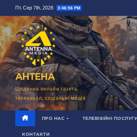
Перейти
Пт. Сер 7th, 2026
3:46:58 PM
до
вмісту
АНТЕНА
Щоденна онлайн газета,
телеканал, соціальні медіа
ПРО НАС
ТЕЛЕВІЗІЙНІ ПОСЛУГ
КОНТАКТИ