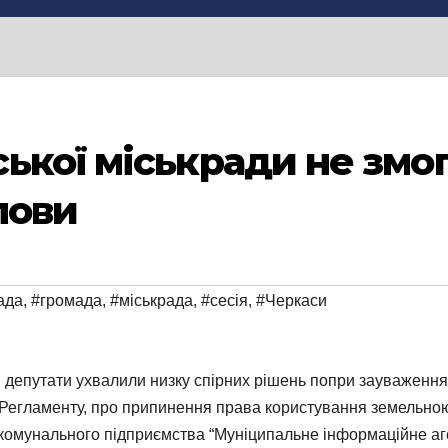
ької міськради не змо
лови
ада
,
#громада
,
#міськрада
,
#сесія
,
#Черкаси
сів депутати ухвалили низку спірних рішень попри зауваженн
до Регламенту, про припинення права користування земельно
ю комунального підприємства “Муніципальне інформаційне аг