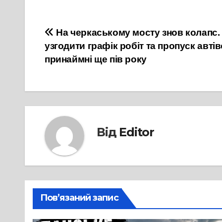
Навігація
На черкаському мосту знов колапс.
узгодити графік робіт та пропуск авті
записів
принаймні ще пів року
Від
Editor
Пов’язаний запис