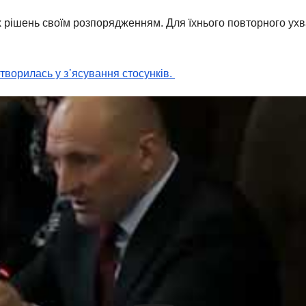
 рішень своїм розпорядженням. Для їхнього повторного ухв
етворилась у з᾽ясування стосунків.