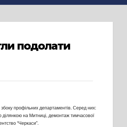
гли подолати
я збоку профільних департаментів. Серед них:
ю ділянкою на Митниці, демонтаж тимчасової
ентство “Черкаси”.