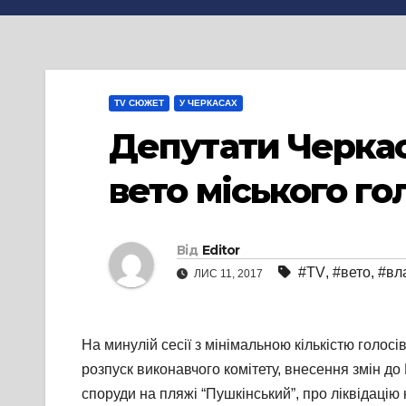
TV СЮЖЕТ
У ЧЕРКАСАХ
Депутати Черкас
вето міського го
Від
Editor
#TV
,
#вето
,
#вл
ЛИС 11, 2017
На минулій сесії з мінімальною кількістю голо
розпуск виконавчого комітету, внесення змін 
споруди на пляжі “Пушкінський”, про ліквідаці