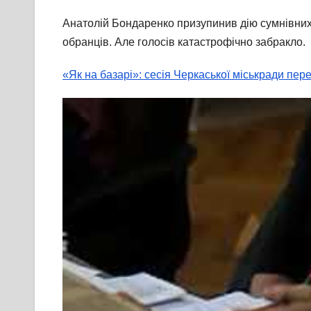
Анатолій Бондаренко призупинив дію сумнівних
обранців. Але голосів катастрофічно забракло.
«Як на базарі»: сесія Черкаської міськради пер