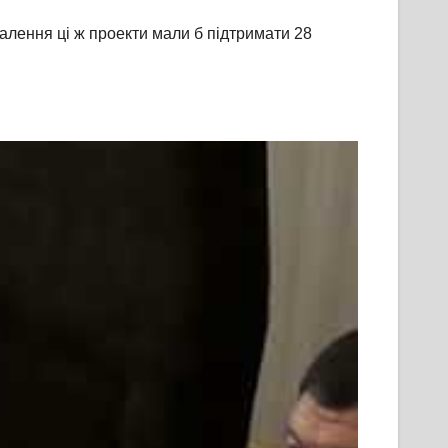
алення ці ж проекти мали б підтримати 28