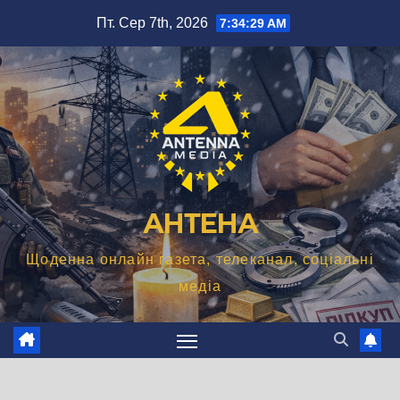
Перейти
Пт. Сер 7th, 2026
7:34:30 AM
до
вмісту
АНТЕНА
Щоденна онлайн газета, телеканал, соціальні
медіа