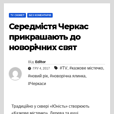
TV СЮЖЕТ
БЕЗ КОМЕНТАРІВ
Середмістя Черкас
прикрашають до
новорічних свят
Від
Editor
#TV
,
#казкове містечко
,
ГРУ 4, 2017
#новий рік
,
#новорічна ялинка
,
#Черкаси
Традиційно у сквері «Юність» створюють
«Казкове містечко». Дерева та кущі