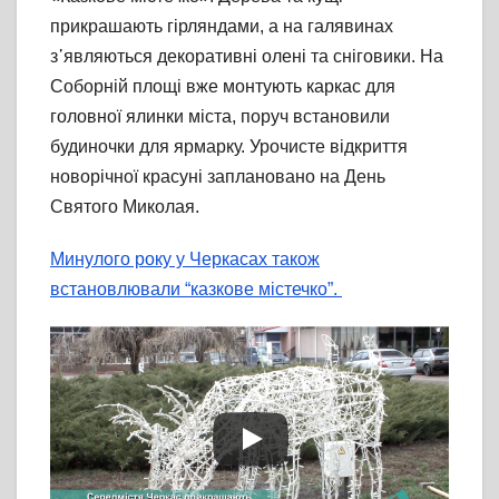
прикрашають гірляндами, а на галявинах
з᾽являються декоративні олені та сніговики. На
Соборній площі вже монтують каркас для
головної ялинки міста, поруч встановили
будиночки для ярмарку. Урочисте відкриття
новорічної красуні заплановано на День
Святого Миколая.
Минулого року у Черкасах також
встановлювали “казкове містечко”.