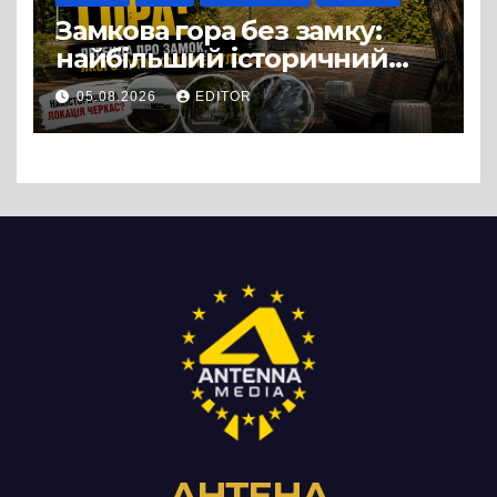
Замкова гора без замку:
найбільший історичний
міф Черкас
05.08.2026
EDITOR
АНТЕНА