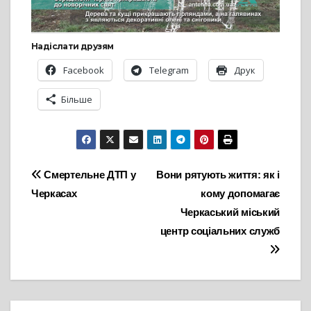
Надіслати друзям
Facebook
Telegram
Друк
Більше
Навігація
Смертельне ДТП у
Вони рятують життя: як і
Черкасах
кому допомагає
записів
Черкаський міський
центр соціальних служб