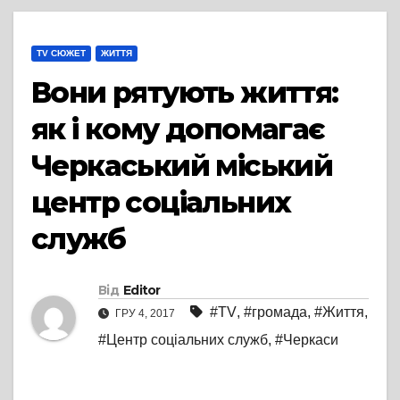
TV СЮЖЕТ
ЖИТТЯ
Вони рятують життя:
як і кому допомагає
Черкаський міський
центр соціальних
служб
Від
Editor
#TV
,
#громада
,
#Життя
,
ГРУ 4, 2017
#Центр соціальних служб
,
#Черкаси