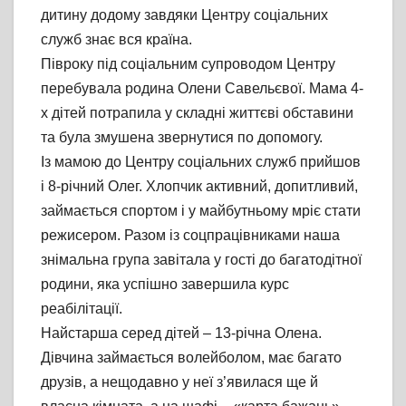
дитину додому завдяки Центру соціальних
служб знає вся країна.
Півроку під соціальним супроводом Центру
перебувала родина Олени Савельєвої. Мама 4-
х дітей потрапила у складні життєві обставини
та була змушена звернутися по допомогу.
Із мамою до Центру соціальних служб прийшов
і 8-річний Олег. Хлопчик активний, допитливий,
займається спортом і у майбутньому мріє стати
режисером. Разом із соцпрацівниками наша
знімальна група завітала у гості до багатодітної
родини, яка успішно завершила курс
реабілітації.
Найстарша серед дітей – 13-річна Олена.
Дівчина займається волейболом, має багато
друзів, а нещодавно у неї з’явилася ще й