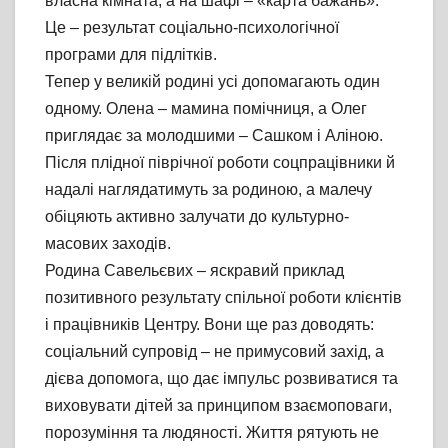
власна кімната, а на шафі – «карта бажань».
Це – результат соціально-психологічної
програми для підлітків.
Тепер у великій родині усі допомагають один
одному. Олена – мамина помічниця, а Олег
приглядає за молодшими – Сашком і Аліною.
Після плідної піврічної роботи соцпрацівники й
надалі наглядатимуть за родиною, а малечу
обіцяють активно залучати до культурно-
масових заходів.
Родина Савельєвих – яскравий приклад
позитивного результату спільної роботи клієнтів
і працівників Центру. Вони ще раз доводять:
соціальний супровід – не примусовий захід, а
дієва допомога, що дає імпульс розвиватися та
виховувати дітей за принципом взаємоповаги,
порозуміння та людяності. Життя рятують не