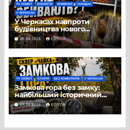
TV СЮЖЕТ
ЕКОЛОГІЯ
КРИМІНАЛ
СКАНДАЛ
У ЧЕРКАСАХ
У Черкасах навпроти
будівництва нового
супермаркету VARUS на
06.08.2026
EDITOR
проспекті Перемоги всохли
дерева. І це навряд чи
можна назвати
випадковістю
TV СЮЖЕТ
ІСТОРІЯ
БЕЗ КОМЕНТАРІВ
У ЧЕРКАСАХ
Замкова гора без замку:
найбільший історичний
міф Черкас
05.08.2026
EDITOR