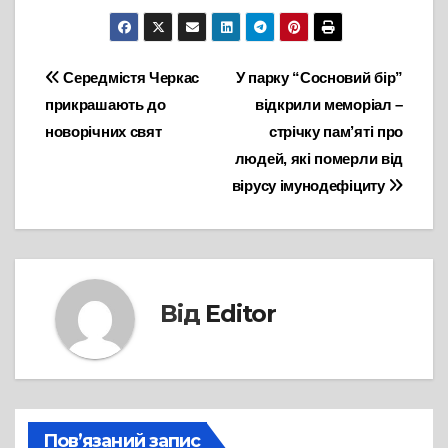
Навігація
Середмістя Черкас
У парку “Сосновий бір”
прикрашають до
відкрили меморіал –
записів
новорічних свят
стрічку пам’яті про
людей, які померли від
вірусу імунодефіциту
Від
Editor
Пов’язаний запис