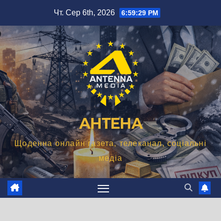
Перейти
Чт. Сер 6th, 2026
6:59:30 PM
до
вмісту
АНТЕНА
Щоденна онлайн газета, телеканал, соціальні
медіа