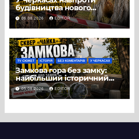
будівництва нового
супермаркету VARUS на
06.08.2026
EDITOR
проспекті Перемоги всохли
дерева. І це навряд чи
можна назвати
випадковістю
TV СЮЖЕТ
ІСТОРІЯ
БЕЗ КОМЕНТАРІВ
У ЧЕРКАСАХ
Замкова гора без замку:
найбільший історичний
міф Черкас
05.08.2026
EDITOR