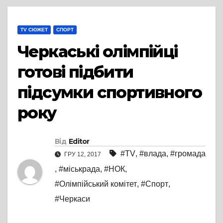
TV СЮЖЕТ
СПОРТ
Черкаські олімпійці
готові підбити
підсумки спортивного
року
Від
Editor
#TV
,
#влада
,
#громада
ГРУ 12, 2017
,
#міськрада
,
#НОК
,
#Олімпійський комітет
,
#Спорт
,
#Черкаси