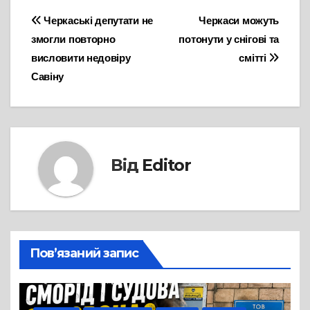
Навігація
Черкаські депутати не
Черкаси можуть
змогли повторно
потонути у снігові та
записів
висловити недовіру
смітті
Савіну
Від
Editor
Пов’язаний запис