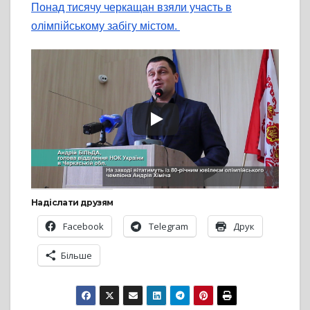
Понад тисячу черкащан взяли участь в
олімпійському забігу містом.
Надіслати друзям
Facebook
Telegram
Друк
Більше