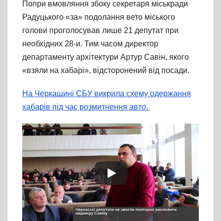
Попри вмовляння збоку секретаря міськради
Радуцького «за» подолання вето міського
голови проголосував лише 21 депутат при
необхідних 28-и. Тим часом директор
департаменту архітектури Артур Савін, якого
«взяли на хабарі», відсторонений від посади.
На Черкащині СБУ викрила схему одержання
хабарів під час розмитнення авто.