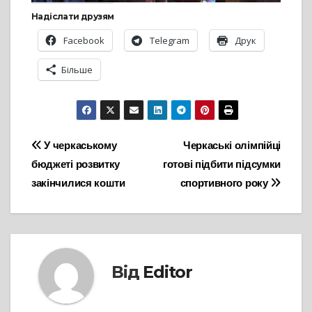
Надіслати друзям
Facebook
Telegram
Друк
Більше
Навігація
У черкаському
Черкаські олімпійці
бюджеті розвитку
готові підбити підсумки
записів
закінчилися кошти
спортивного року
Від
Editor