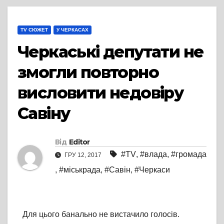
TV СЮЖЕТ
У ЧЕРКАСАХ
Черкаські депутати не
змогли повторно
висловити недовіру
Савіну
Від
Editor
#TV
,
#влада
,
#громада
ГРУ 12, 2017
,
#міськрада
,
#Савін
,
#Черкаси
Для цього банально не вистачило голосів.