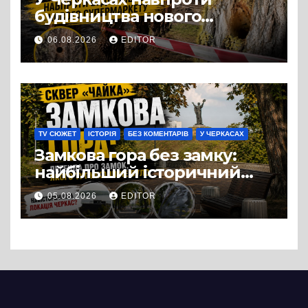
будівництва нового
супермаркету VARUS на
06.08.2026
EDITOR
проспекті Перемоги всохли
дерева. І це навряд чи
можна назвати
випадковістю
TV СЮЖЕТ
ІСТОРІЯ
БЕЗ КОМЕНТАРІВ
У ЧЕРКАСАХ
Замкова гора без замку:
найбільший історичний
міф Черкас
05.08.2026
EDITOR