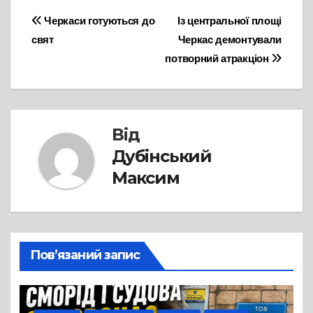
Навігація
Черкаси готуються до
Із центральної площі
свят
Черкас демонтували
записів
потворний атракціон
Від
Дубінський
Максим
Пов’язаний запис