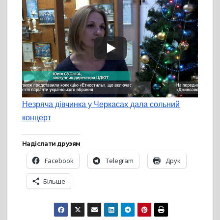
Незряча дівчинка у Черкасах дала сольний
концерт
Надіслати друзям
Facebook
Telegram
Друк
Більше