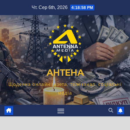
Перейти
Чт. Сер 6th, 2026
4:18:59 PM
до
вмісту
АНТЕНА
Щоденна онлайн газета, телеканал, соціальні
медіа