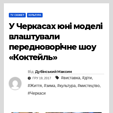
TV СЮЖЕТ
КУЛЬТУРА
У Черкасах юні моделі
влаштували
передноворічне шоу
«Коктейль»
Від
Дубінський Максим
#виставка
,
#діти
,
ГРУ 19, 2017
#Життя
,
#зима
,
#культура
,
#мистецтво
,
#Черкаси