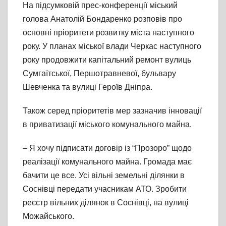
На підсумковій прес-конференції міський
голова Анатолій Бондаренко розповів про
основні пріоритети розвитку міста наступного
року. У планах міської влади Черкас наступного
року продовжити капітальний ремонт вулиць
Сумгаїтської, Першотравневої, бульвару
Шевченка та вулиці Героїв Дніпра.
Також серед пріоритетів мер зазначив інновації
в приватизації міського комунального майна.
– Я хочу підписати договір із “Прозоро” щодо
реалізації комунального майна. Громада має
бачити це все. Усі вільні земельні ділянки в
Соснівці передати учасникам АТО. Зробити
реєстр вільних ділянок в Соснівці, на вулиці
Можайського.