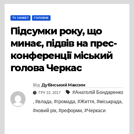
TV СЮЖЕТ
ГОЛОВНЕ
Підсумки року, що
минає, підвів на прес-
конференції міський
голова Черкас
Від
Дубінський Максим
#Анатолій Бондаренко
ГРУ 22, 2017
,
#влада
,
#громада
,
#Життя
,
#міськрада
,
#новий рік
,
#реформи
,
#Черкаси