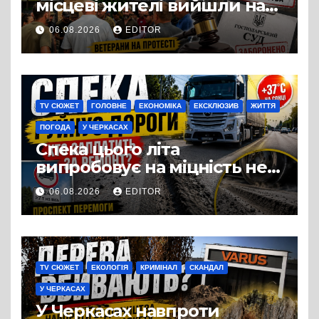
місцеві жителі вийшли на
протест до стін
06.08.2026
EDITOR
підприємства ТОВ «Омега
Три», що займається
виробництвом м’яса птиці
TV СЮЖЕТ
ГОЛОВНЕ
ЕКОНОМІКА
ЕКСКЛЮЗИВ
ЖИТТЯ
ПОГОДА
У ЧЕРКАСАХ
Спека цього літа
випробовує на міцність не
лише людей, а й дороги
06.08.2026
EDITOR
Черкас
TV СЮЖЕТ
ЕКОЛОГІЯ
КРИМІНАЛ
СКАНДАЛ
У ЧЕРКАСАХ
У Черкасах навпроти