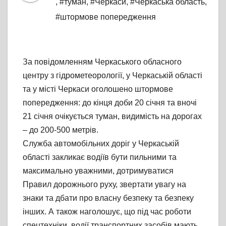
,
#туман
,
#Черкаси
,
#Черкаська область
,
#штормове попередження
За повідомленням Черкаського обласного
центру з гідрометеорології, у Черкаській області
та у місті Черкаси оголошено штормове
попередження: до кінця доби 20 січня та вночі
21 січня очікується туман, видимість на дорогах
– до 200-500 метрів.
Служба автомобільних доріг у Черкаській
області закли
кає водіїв бути пильними та
максимально уважними, дотримуватися
Правил дорожнього руху, звертати увагу на
знаки та дбати про власну безпеку та безпеку
інших. А також наголошує, що під час роботи
спецтехніки, водії транспортних засобів мають