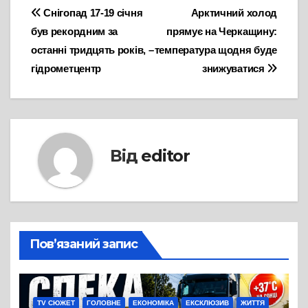
Навігація
Снігопад 17-19 січня
Арктичний холод
був рекордним за
прямує на Черкащину:
записів
останні тридцять років, –
температура щодня буде
гідрометцентр
знижуватися
Від
editor
Пов’язаний запис
TV СЮЖЕТ
ГОЛОВНЕ
ЕКОНОМІКА
ЕКСКЛЮЗИВ
ЖИТТЯ