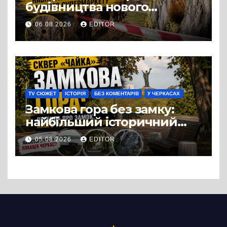
будівництва нового
супермаркету VARUS на
06.08.2026
EDITOR
проспекті Перемоги всохли
дерева. І це навряд чи
можна назвати
випадковістю
TV СЮЖЕТ
ІСТОРІЯ
БЕЗ КОМЕНТАРІВ
У ЧЕРКАСАХ
Замкова гора без замку:
найбільший історичний
міф Черкас
05.08.2026
EDITOR