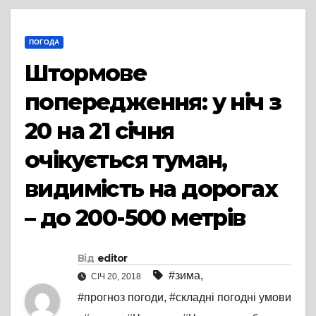
ПОГОДА
Штормове
попередження: у ніч з
20 на 21 січня
очікується туман,
видимість на дорогах
– до 200-500 метрів
Від
editor
#зима
,
СІЧ 20, 2018
#прогноз погоди
,
#складні погодні умови