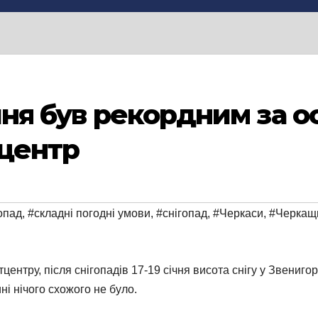
ічня був рекордним за 
тцентр
опад
,
#складні погодні умови
,
#снігопад
,
#Черкаси
,
#Черкащ
нтру, після снігопадів 17-19 січня висота снігу у Звенигоро
ні нічого схожого не було.