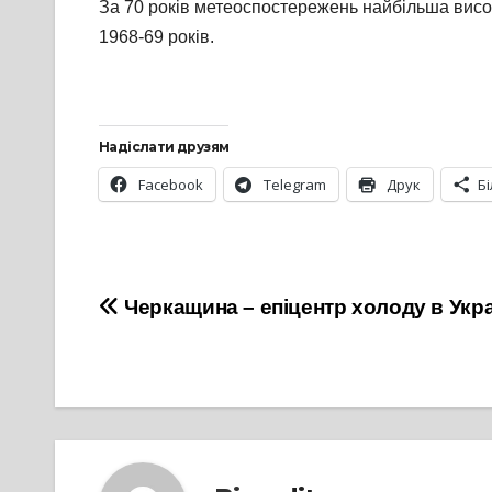
За 70 років метеоспостережень найбільша висота
1968-69 років.
Надіслати друзям
Facebook
Telegram
Друк
Б
Навігація
Черкащина – епіцентр холоду в Укра
записів