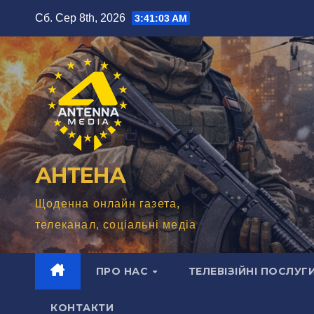
Перейти
Сб. Сер 8th, 2026
3:41:04 AM
до
вмісту
АНТЕНА
Щоденна онлайн газета,
телеканал, соціальні медіа
ПРО НАС
ТЕЛЕВІЗІЙНІ ПОСЛУГ
КОНТАКТИ