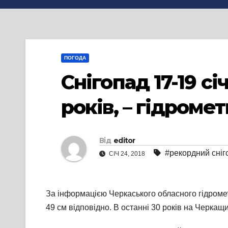
ПОГОДА
Снігопад 17-19 с
років, – гідроме
Від
editor
#рекордний сніг
СІЧ 24, 2018
За інформацією Черкаського обласного гідрометце
49 см відповідно. В останні 30 років на Черкащи