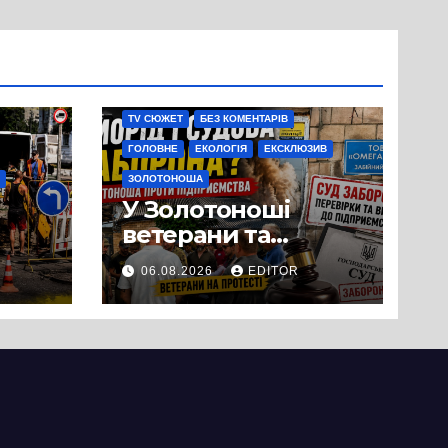
TV СЮЖЕТ
БЕЗ КОМЕНТАРІВ
ГОЛОВНЕ
ЕКОЛОГІЯ
ЕКСКЛЮЗИВ
ЗОЛОТОНОША
У Золотоноші
ветерани та
місцеві жителі
06.08.2026
EDITOR
вийшли на
протест до стін
підприємства ТОВ
«Омега Три», що
займається
виробництвом
м’яса птиці