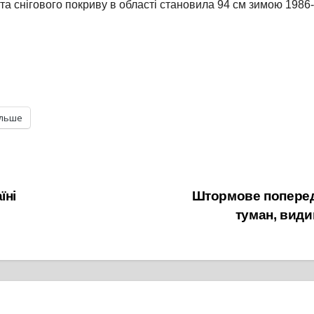
 снігового покриву в області становила 94 см зимою 1986-8
ільше
їні
Штормове попередже
туман, види