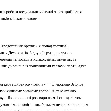
ння роботи комунальних служб через прийняття
ників міського голови.
 Представник братви (їх понад третина),
льних Демократів. З другої групи поступово
еренції та посади в кількох департаментах та
ний дисонанс із політичними гаслами партії, адже
ні керує директор «Темпу» — Олександр Згіблов.
нями чинному міському голові. А от Михайло
тву». Якщо останні розсварилися зі скандалістом
 духовним та політичним батьком не тільки «вільним