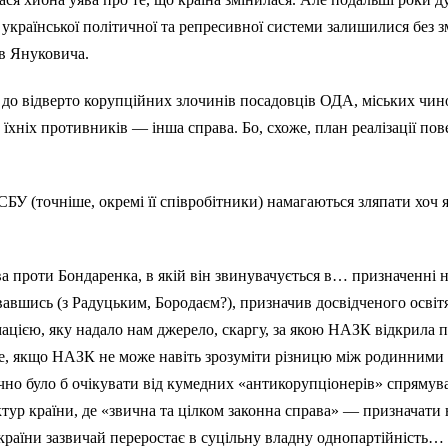
країнської політичної та репресивної системи залишилися без змі
ів Януковича.
а до відверто корупційних злочинів посадовців ОДА, міських чи
хніх противників — інша справа. Бо, схоже, план реалізації пове
БУ (точніше, окремі її співробітники) намагаються зляпати хоч як
проти Бондаренка, в якій він звинувачується в… призначенні на
вшись (з Радуцьким, Бородаєм?), призначив досвідченого освітя
цією, яку надало нам джерело, скаргу, за якою НАЗК відкрила 
е, якщо НАЗК не може навіть зрозуміти різницю між родинними з
чно було б очікувати від кумедних «антикорупціонерів» спрямува
ктур країни, де «звична та цілком законна справа» — призначати н
 країни зазвичай переростає в суцільну владну однопартійність