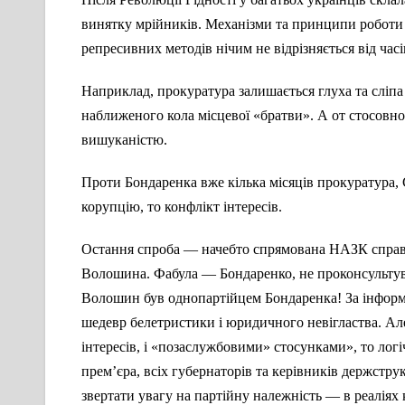
винятку мрійників. Механізми та принципи роботи у
репресивних методів нічим не відрізняється від час
Наприклад, прокуратура залишається глуха та сліп
наближеного кола місцевої «братви». А от стосовно ї
вишуканістю.
Проти Бондаренка вже кілька місяців прокуратура, С
корупцію, то конфлікт інтересів.
Остання спроба — начебто спрямована НАЗК справа 
Волошина. Фабула — Бондаренко, не проконсультува
Волошин був однопартійцем Бондаренка! За інформа
шедевр белетристики і юридичного невігластва. Ал
інтересів, і «позаслужбовими» стосунками», то логі
прем’єра, всіх губернаторів та керівників держстру
звертати увагу на партійну належність — в реаліях