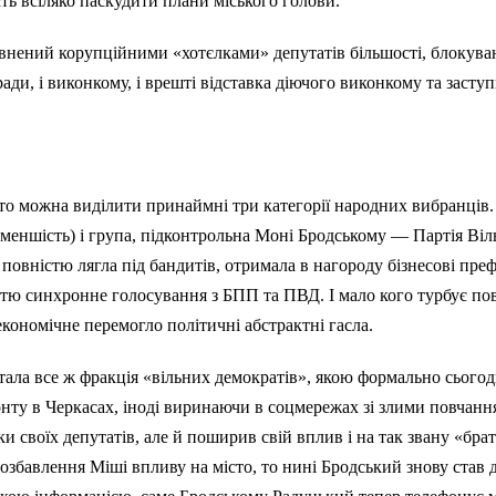
ть всіляко паскудити плани міського голови.
внений корупційними «хотєлками» депутатів більшості, блокува
ади, і виконкому, і врешті відставка діючого виконкому та заступ
то можна виділити принаймні три категорії народних вибранців.
, меншість) і група, підконтрольна Моні Бродському — Партія Ві
повністю лягла під бандитів, отримала в нагороду бізнесові преф
тю синхронне голосування з БПП та ПВД. І мало кого турбує пов
кономічне перемогло політичні абстрактні гасла.
ла все ж фракція «вільних демократів», якою формально сьогод
онту в Черкасах, іноді виринаючи в соцмережах зі злими повчан
ки своїх депутатів, але й поширив свій вплив і на так звану «бра
позбавлення Міші впливу на місто, то нині Бродський знову став