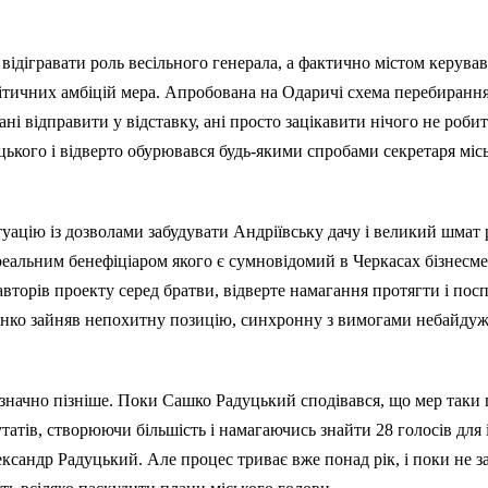
відігравати роль весільного генерала, а фактично містом керува
ітичних амбіцій мера. Апробована на Одаричі схема перебиранн
ані відправити у відставку, ані просто зацікавити нічого не робит
кого і відверто обурювався будь-якими спробами секретаря місь
ацію із дозволами забудувати Андріївську дачу і великий шмат р
реальним бенефіціаром якого є сумновідомий в Черкасах бізнесм
торів проекту серед братви, відверте намагання протягти і пос
енко зайняв непохитну позицію, синхронну з вимогами небайдужо
 значно пізніше. Поки Сашко Радуцький сподівався, що мер таки п
татів, створюючи більшість і намагаючись знайти 28 голосів для і
ксандр Радуцький. Але процес триває вже понад рік, і поки не з