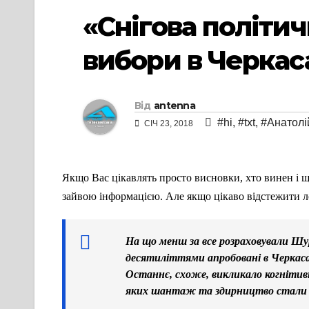
«Снігова політич
вибори в Черкас
Від
antenna
#hi
,
#txt
,
#Анатолі
СІЧ 23, 2018
Якщо Вас цікавлять просто висновки, хто винен і що
зайвою інформацією. Але якщо цікаво відстежити лог
На що менш за все розраховували Шу
десятиліттями апробовані в Черкаса
Останнє, схоже, викликало когнітивн
яких шантаж та здирництво стали фа