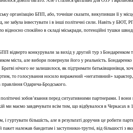
інилося доволі багато. Але і сталися фатальні для ОЗУ і афілійова
ську організацію БПП, або, точніше сказати, викупивши її у місц
д, не забула інвестувати і в інші політичні сили. Навіть у БЮТ, 
ло відносно спокійно в складі міськради, потенційні тушки швид
БПП відверто конкурували за вихід у другий тур з Бондаренком 
ком міста, але вибори повернули його у реальність. Бондаренко
. Братві нічого не залишилося, як підтримати батьківщинівця, х
ртим, то голосування носило виражений «негативний» характер, 
ів правління Одарича-Бродського.
і політичні зобов’язання перед ситуативними партнерами. І вони
ій ми маємо завдячувати всім тим, що відбувалося в Черкасах в 1
 і гуртувати більшість, але в результаті доручив це робити парт
пакет належав бандитам і заступники-трутні, від більшості з яких