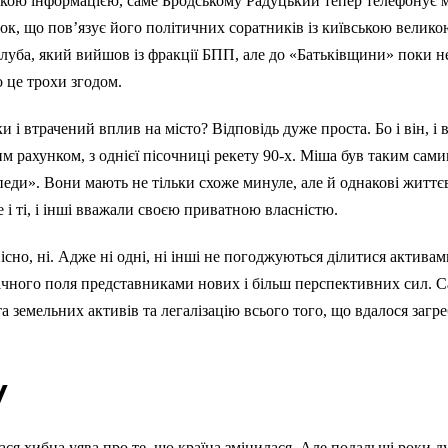
ькою інформацією, саме Бродському Радуцький тепер телефонує мал
ок, що пов’язує його політичних соратників із київською велико
уба, який вийшов із фракції БПП, але до «Батьківщини» поки не 
о це трохи згодом.
 і втрачений вплив на місто? Відповідь дуже проста. Бо і він, і
ким рахунком, з однієї пісочниці рекету 90-х. Міша був таким сам
ди». Вони мають не тільки схоже минуле, але й однакові життєві 
е і ті, і інші вважали своєю приватною власністю.
но, ні. Адже ні одні, ні інші не погоджуються ділитися активам
ічного поля представниками нових і більш перспективних сил. С
 земельних активів та легалізацію всього того, що вдалося загре
у
лася хибна уява про те, що країна змінилася. Але подальші роки