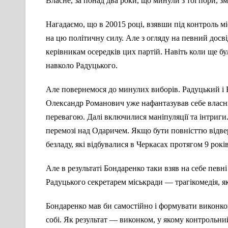
Власне, за понад два роки, що минули з тої пори, зм
Нагадаємо, що в 20015 році, взявши під контроль мі
на цю політичну силу. Але з огляду на певний досві
керівникам осередків цих партій. Навіть коли ще бу
навколо Радуцького.
Але повернемося до минулих виборів. Радуцький і 
Олександр Романович уже нафантазував себе власни
перевагою. Далі включилися маніпуляції та інтриги
перемозі над Одаричем. Якщо бути повністтю відве
безладу, які відбувалися в Черкасах протягом 9 рок
Але в результаті Бондаренко таки взяв на себе певн
Радуцького секретарем міськради — трагікомедія, як
Бондаренко мав би самостійно і формувати виконком,
собі. Як результат — виконком, у якому контрольний 