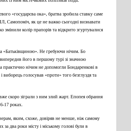
них із ним містечкових політиків події.
евого «государєва ока», братва зробила ставку саме
РПЛ, Самопоміч, як це не важко сьогодні визнавати
ко змінили колір прапорів та відкрито згуртувалися
та «Батьківщиною». Не гребуючи нічим. Бо
 випередив його в першому турі зі значною
оча практично нічим не допомогли Бондаренкові в
і виборець голосував «проти» того безглуздя та
 вже скоро зіграли з ним злий жарт. Епопея обрання
6-17 роках.
нерам, яким, схоже, довіряв не менше, ніж самому
 за два роки місту і міському голові були в