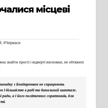
очалися місцеві
й
,
#Черкаси
жна знайти прості і відверті висновки, не обтяжені
.
 випадку з Бондаренком не спрацюють
ом і більшістю в раді та банальний шантаж.
 ради, а і його політичних соратників, для
ті.