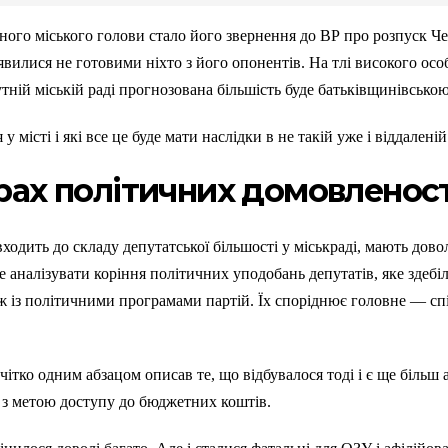
ого міського голови стало його звернення до ВР про розпуск Чер
явилися не готовими ніхто з його опонентів. На тлі високого осо
тній міській раді прогнозована більшість буде батьківщинівсько
 місті і які все це буде мати наслідки в не такій уже і віддалені
крах політичних домовленос
входить до складу депутатської більшості у міськраді, мають дово
не аналізувати коріння політичних уподобань депутатів, яке здеб
ж із політичними програмами партій. Їх споріднює головне — сп
 чітко одним абзацом описав те, що відбувалося тоді і є ще біл
 з метою доступу до бюджетних коштів.