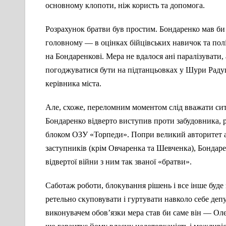
основному клопоти, ніж користь та допомога.
Розрахунок братви був простим. Бондаренко мав би 
головному — в оцінках бійцівських навичок та пол
на Бондаренкові. Мера не вдалося ані паралізувати, 
погоджуватися бути на підтанцьовках у Шури Радуць
керівника міста.
Але, схоже, переломним моментом слід вважати ситу
Бондаренко відверто виступив проти забудовника, 
блоком ОЗУ «Торпеди». Попри великий авторитет ав
заступників (крім Овчаренка та Шевченка), Бондар
відвертої війни з ним так званої «братви».
Саботаж роботи, блокування рішень і все інше буде
ретельно скуповувати і гуртувати навколо себе депу
виконувачем обов’язки мера став би саме він — Оле