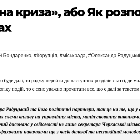
на криза», або Як розп
ах
й Бондаренко
,
#Корупція
,
#міськрада
,
#Олександр Радуцьки
 буде далі, то раджу перейти до наступних розділів статті, де мо
іку подій, то є сенс уважно прочитати все, що є далі за текстом
ра Радуцький та його політичні партнери, так це на те, що у
х схеми впливу на управління міста, маніпулювання виконком
ий дисонанс у свідомості не лише секретаря Черкаської міської
ховими навичками ще з часів далекої та неспокійної молодос