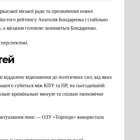
каської міської ради та призначення нових
бистого рейтингу Анатолія Бондаренка і стабільно
ю, а міським головою залишиться Бондаренко.
й перспективі.
тей
лі віддалене відношення до політичних сил, від яких
ільшого губиться між КПУ та ПР, на сьогоднішній
ільне кримінальне минуле та спільне економічне
ьш актуальним нині — ОЗУ «Торпеди» використало