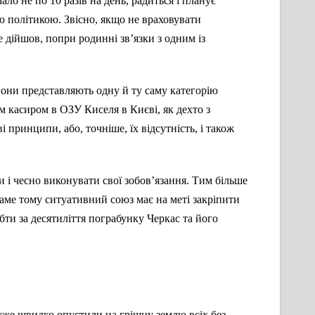
о не по 10 разів на день, радиться і планує
ю політикою. Звісно, якщо не враховувати
дійшов, попри родинні зв’язки з одним із
 вони представляють одну й ту саму категорію
им касиром в ОЗУ Киселя в Києві, як дехто з
принципи, або, точніше, їх відсутність, і також
и і чесно виконувати свої зобов’язання. Тим більше
аме тому ситуативний союз має на меті закріпити
бти за десятиліття пограбунку Черкас та його
 дуже швидко опустили на грішну землю всіх без