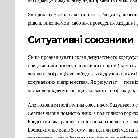
що гарантує йому власну недоторканість і можливіс
Як приклад можна навести проект бюджету, перепо
рішень виконкомом, саботаж проведення засідань і р
Ситуативні союзники
Якщо проаналізувати склад депутатського корпусу, 
представники бізнесу і політичних партій (на жаль
виділилася фракція «Свободи», яка дружно цілком і 
комунальних підприємствах. Як результат — повніс
для молодих депутатів, що складають цю фракцію, е
Але головним політичним союзником Радуцького ста
Сергій Одарич повністю зник із політичного гориз
Бродський, як і раніше, повністю контролює не тіль
Бродським ще років 5 тому і витратили цей час на 