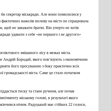
в би секретар міськради. Але вони помилилися у
я фактичних важелів впливу на місто не спрацювала
и, щоб не заважати братві. Він уперто не хотів
кради удавати з себе «не першого і не другого»
еліктового змішаного лісу в межах міста.
ен Андрій Бородай, якого пов’язують з економічним
прияти його просуванню з боку практично всіх
ї громадськості міста. Саме це стало початком
іддасться тиску та стане ручним, але почав
мпічменту міському голові, в результаті якого
акінчився нічим. Радуцький має стійких 22 голоси,