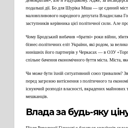
демократам», але й Радуцькому. Адже, за інсайдерс
подальші дії. Бо для Шуріка Міша — це єдиний міст
маловпливового народного депутата Владислава Гол
заступників керівника цієї політичної сили. Але пр
Чому Бродський вибачив «братві» роки війни, збитки
бізнес-політичних еліт України, які родом, за вели
нинішніх його партнерів у Черкасах — в ОЗУ «Торпе
спільне бачення економічного буття міста. Міста, як
Чи може бути їхній ситуативний союз тривалим? Звіс
перед загрозою витіснення з політичного та економ
існуючий розподіл власності, вкрадених майнових та
мешканців.
Влада за будь-яку цін
Після Революції Гідності у багатьох українців скла