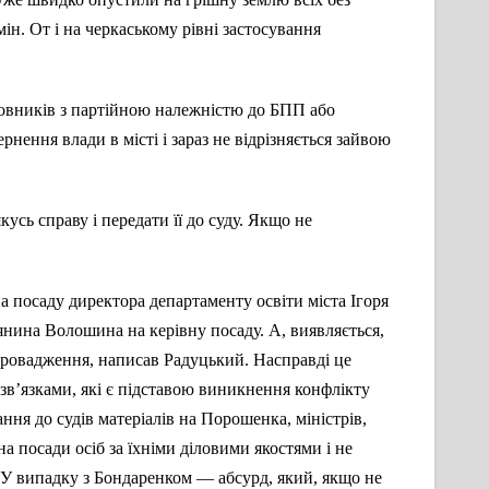
н. От і на черкаському рівні застосування
новників з партійною належністю до БПП або
рнення влади в місті і зараз не відрізняється зайвою
усь справу і передати її до суду. Якщо не
 посаду директора департаменту освіти міста Ігоря
нина Волошина на керівну посаду. А, виявляється,
провадження, написав Радуцький. Насправді це
в’язками, які є підставою виникнення конфлікту
ння до судів матеріалів на Порошенка, міністрів,
а посади осіб за їхніми діловими якостями і не
… У випадку з Бондаренком — абсурд, який, якщо не