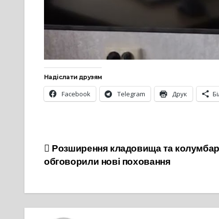
Надіслати друзям
Facebook
Telegram
Друк
Б
Навігація
Розширення кладовища та колумбарій
обговорили нові поховання
записів