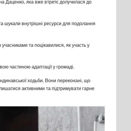
на Даценко, яка вже втретє долучилася до
 та шукали внутрішні ресурси для подолання
 учасниками та поцікавилися, як участь у
вою частиною адаптації у громаді.
андинавської ходьби. Вони переконані, що
залишатися активними та підтримувати гарне