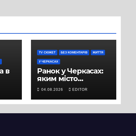
TV СЮЖЕТ
БЕЗ КОМЕНТАРІВ
ЖИТТЯ
У ЧЕРКАСАХ
а в
Ранок у Черкасах:
яким місто
зустрічає новий
04.08.2026
EDITOR
и
день