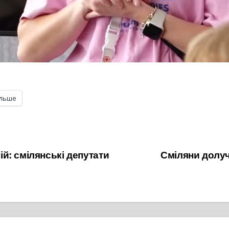
ільше
: смілянські депутати
Сміляни долу