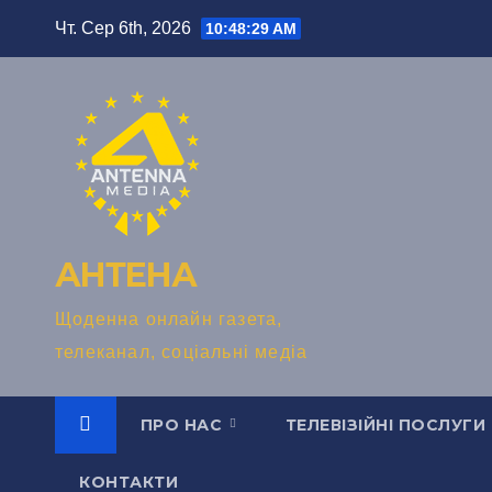
Перейти
Чт. Сер 6th, 2026
10:48:30 AM
до
вмісту
АНТЕНА
Щоденна онлайн газета,
телеканал, соціальні медіа
ПРО НАС
ТЕЛЕВІЗІЙНІ ПОСЛУГИ
КОНТАКТИ