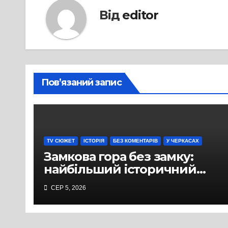
Від
editor
Пов’язаний запис
TV СЮЖЕТ
ІСТОРІЯ
БЕЗ КОМЕНТАРІВ
У ЧЕРКАСАХ
Замкова гора без замку:
найбільший історичний
міф Черкас
СЕР 5, 2026