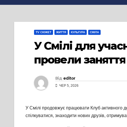
TV СЮЖЕТ
ЖИТТЯ
КУЛЬТУРА
СМІЛА
У Смілі для учас
провели заняття 
Від
editor
ЧЕР 5, 2026
У Смілі продовжує працювати Клуб активного до
спілкуватися, знаходити нових друзів, отримува