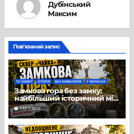
Дубінський
Максим
Пов’язаний запис
TV СЮЖЕТ
ІСТОРІЯ
БЕЗ КОМЕНТАРІВ
У ЧЕРКАСАХ
Замкова гора без замку:
найбільший історичний міф
Черкас
СЕР 5, 2026