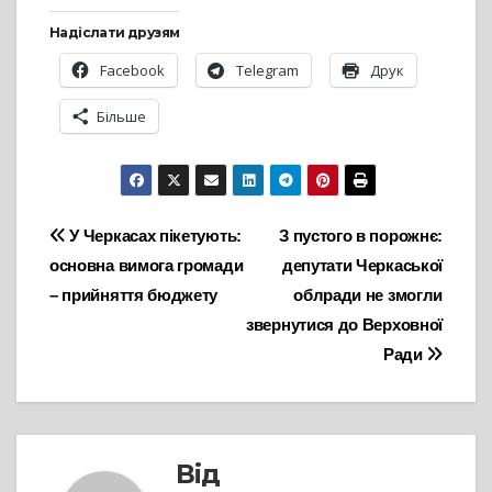
Надіслати друзям
Facebook
Telegram
Друк
Більше
Навігація
У Черкасах пікетують:
З пустого в порожнє:
основна вимога громади
депутати Черкаської
записів
– прийняття бюджету
облради не змогли
звернутися до Верховної
Ради
Від