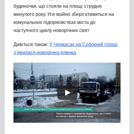
будиночки, що стояли на площі з грудня
минулого року. Усе майно зберігатиметься на
комунальних підприємствах міста до
наступного циклу новорічних свят
Дивіться також:
У Черкасах на Соборній площі
з᾽явилася новорічна ялинка