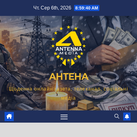
Перейти
Чт. Сер 6th, 2026
8:59:41 AM
до
вмісту
АНТЕНА
Щоденна онлайн газета, телеканал, соціальні
медіа