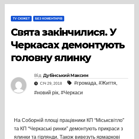
TV СЮЖЕТ
БЕЗ КОМЕНТАРІВ
Свята закінчилися. У
Черкасах демонтують
головну ялинку
Від
Дубінський Максим
#громада
,
#Життя
,
СІЧ 29, 2018
#новий рік
,
#Черкаси
На Соборній площі працівники КП “Міськсвітло”
та КП “Черкаські ринки” демонтують прикраси з
ялинки та гірлянди. Також вивезуть ярмаркові