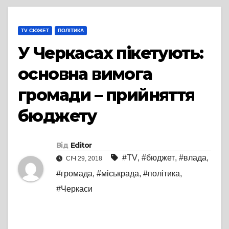
TV СЮЖЕТ
ПОЛІТИКА
У Черкасах пікетують:
основна вимога
громади – прийняття
бюджету
Від
Editor
#TV
,
#бюджет
,
#влада
,
СІЧ 29, 2018
#громада
,
#міськрада
,
#політика
,
#Черкаси