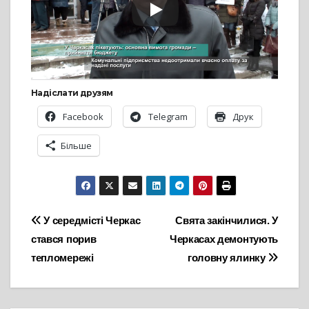
Надіслати друзям
Facebook
Telegram
Друк
Більше
Навігація
У середмісті Черкас
Свята закінчилися. У
стався порив
Черкасах демонтують
записів
тепломережі
головну ялинку