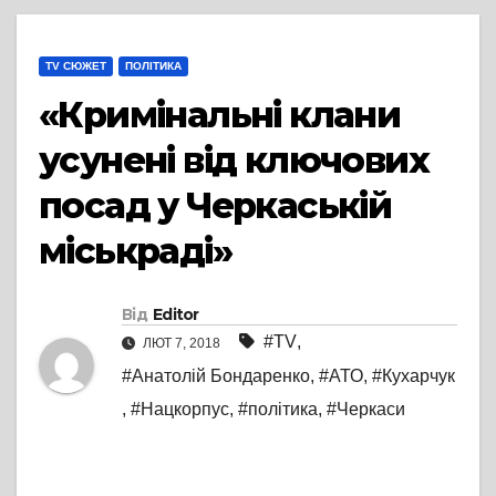
TV СЮЖЕТ
ПОЛІТИКА
«Кримінальні клани
усунені від ключових
посад у Черкаській
міськраді»
Від
Editor
#TV
,
ЛЮТ 7, 2018
#Анатолій Бондаренко
,
#АТО
,
#Кухарчук
,
#Нацкорпус
,
#політика
,
#Черкаси