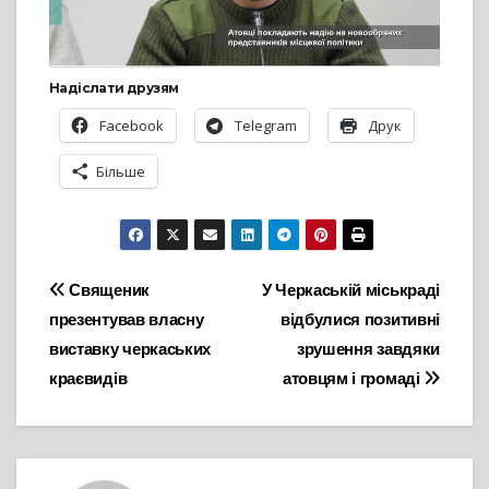
Надіслати друзям
Facebook
Telegram
Друк
Більше
Навігація
Священик
У Черкаській міськраді
презентував власну
відбулися позитивні
записів
виставку черкаських
зрушення завдяки
краєвидів
атовцям і громаді