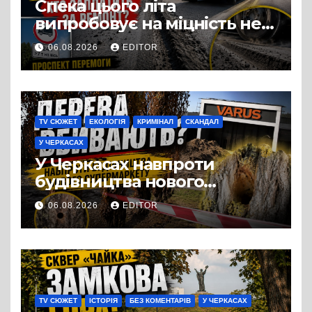
Спека цього літа
випробовує на міцність не
лише людей, а й дороги
06.08.2026
EDITOR
Черкас
TV СЮЖЕТ
ЕКОЛОГІЯ
КРИМІНАЛ
СКАНДАЛ
У ЧЕРКАСАХ
У Черкасах навпроти
будівництва нового
супермаркету VARUS на
06.08.2026
EDITOR
проспекті Перемоги всохли
дерева. І це навряд чи
можна назвати
випадковістю
TV СЮЖЕТ
ІСТОРІЯ
БЕЗ КОМЕНТАРІВ
У ЧЕРКАСАХ