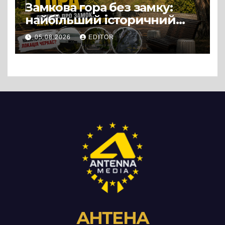
Замкова гора без замку:
найбільший історичний
міф Черкас
05.08.2026
EDITOR
АНТЕНА