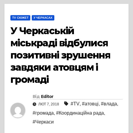
TV СЮЖЕТ
У ЧЕРКАСАХ
У Черкаській
міськраді відбулися
позитивні зрушення
завдяки атовцям і
громаді
Від
Editor
#TV
,
#атовці
,
#влада
,
ЛЮТ 7, 2018
#громада
,
#Координаційна рада
,
#Черкаси