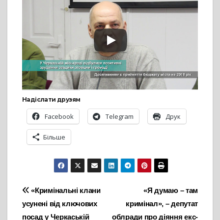
Надіслати друзям
Facebook
Telegram
Друк
Більше
Навігація
«Кримінальні клани
«Я думаю – там
усунені від ключових
кримінал», – депутат
записів
посад у Черкаській
облради про діяння екс-