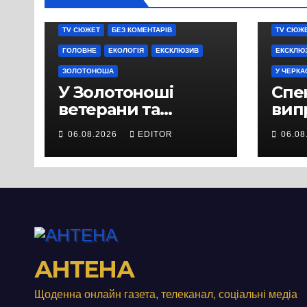
TV СЮЖЕТ
БЕЗ КОМЕНТАРІВ
TV СЮЖ
ГОЛОВНЕ
ЕКОЛОГІЯ
ЕКСКЛЮЗИВ
ЕКСКЛЮ
ЗОЛОТОНОША
У ЧЕРКА
У Золотоноші
Спек
ветерани та
вип
місцеві жителі
міц
06.08.2026
EDITOR
06.08
вийшли на
люд
протест до стін
Чер
підприємства ТОВ
«Омега Три», що
займається
виробництвом
м’яса птиці
АНТЕНА
Щоденна онлайн газета, телеканал, соціальні медіа