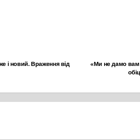
же і новий. Враження від
«Ми не дамо вам 
обі