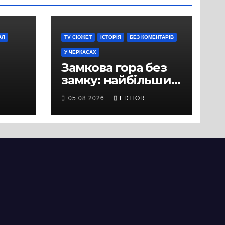
АЛ
TV СЮЖЕТ
ІСТОРІЯ
БЕЗ КОМЕНТАРІВ
У ЧЕРКАСАХ
Замкова гора без
замку: найбільший
історичний міф
05.08.2026
EDITOR
Черкас
ли
вряд
ати