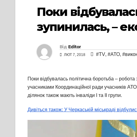
Поки відбувалас
зупинилась, – ек
Від
Editor
#TV
,
#АТО
,
#вико
ЛЮТ 7, 2018
Поки відбувалась політична боротьба – робота 
учасниками Координаційної ради учасників АТО
ділянок також мають інваліди І та ІІ групи.
Дивіться також: У Черкаській міськраді відбули