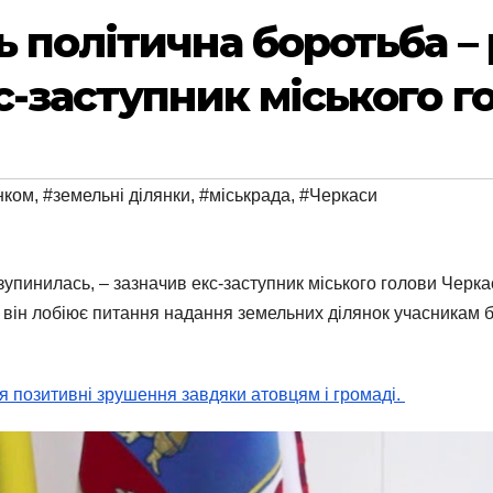
ь політична боротьба –
с-заступник міського г
нком
,
#земельні ділянки
,
#міськрада
,
#Черкаси
зупинилась, – зазначив екс-заступник міського голови Черк
 він лобіює питання надання земельних ділянок учасникам 
ся позитивні зрушення завдяки атовцям і громаді.