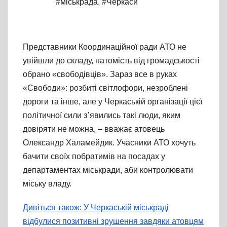
#міськрада
,
#Черкаси
Представники Координаційної ради АТО не
увійшли до складу, натомість від громадськості
обрано «свободівців». Зараз все в руках
«Свободи»: розбиті світлофори, незроблені
дороги та інше, але у Черкаській організації цієї
політичної сили з᾽явились такі люди, яким
довіряти не можна, – вважає атовець
Олександр Халамейдик. Учасники АТО хочуть
бачити своїх побратимів на посадах у
департаментах міськради, аби контролювати
міську владу.
Дивіться також: У Черкаській міськраді
відбулися позитивні зрушення завдяки атовцям