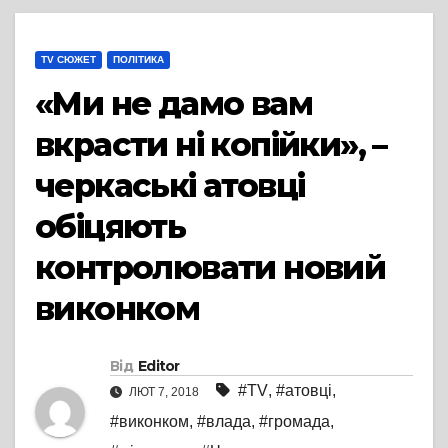
TV СЮЖЕТ
ПОЛІТИКА
«Ми не дамо вам
вкрасти ні копійки», –
черкаські атовці
обіцяють
контролювати новий
виконком
Від
Editor
#TV
,
#атовці
,
ЛЮТ 7, 2018
#виконком
,
#влада
,
#громада
,