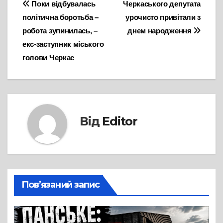
Навігація
Поки відбувалась
Черкаського депутата
політична боротьба –
урочисто привітали з
записів
робота зупинилась, –
днем народження
екс-заступник міського
голови Черкас
Від
Editor
Пов’язаний запис