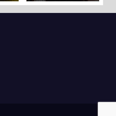
протест до стін
підприємства ТОВ
«Омега Три», що
займається
виробництвом
м’яса птиці