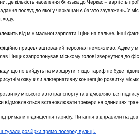
, де кількість населення близька до Черкас – вартість проїз
адання послуг, до якої у черкащан є багато зауважень. У міс
 ходу.
лежить від мінімальної зарплати і ціни на пальне. Інші фак
офіційно працевлаштований персонал неможливо. Адже у мі
слав Нищик запропонував міському голові звернутися до фіс
аду, що не вийдуть на маршрути, якщо тариф не буде підв
 Присутнім озвучили альтернативну концепцію розвитку міськ
 розвитку міського автотранспорту та відмовляються підпис
ки відмовляються встановлювати трекери на одиницях тран
е підтримали підвищення тарифу. Питання відправили на дов
аштували розбірки прямо посеред вулиці.