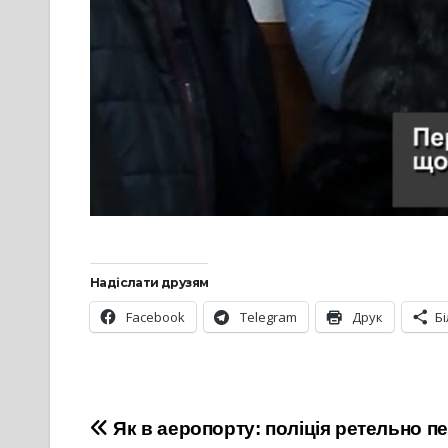
Надіслати друзям
Facebook
Telegram
Друк
Б
Навігація
Як в аеропорту: поліція ретельно п