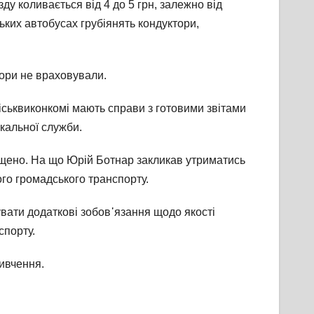
ду коливається від 4 до 5 грн, залежно від
ьких автобусах грубіянять кондуктори,
тори не враховували.
ськвиконкомі мають справи з готовими звітами
кальної служби.
ищено. На що Юрій Ботнар закликав утриматись
ого громадського транспорту.
увати додаткові зобов᾽язання щодо якості
спорту.
ивчення.