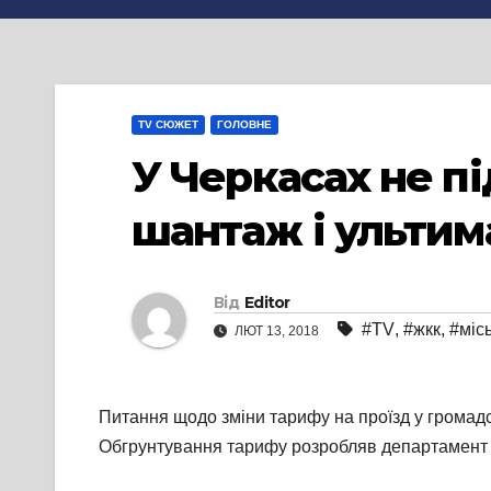
TV СЮЖЕТ
ГОЛОВНЕ
У Черкасах не п
шантаж і ультим
Від
Editor
#TV
,
#жкк
,
#міс
ЛЮТ 13, 2018
Питання щодо зміни тарифу на проїзд у громадс
Обгрунтування тарифу розробляв департамент е