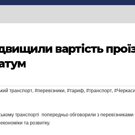
ідвищили вартість прої
атум
ький транспорт
,
#перевізники
,
#тариф
,
#транспорт
,
#Черкас
ькому транспорті попередньо обговорили з перевізниками і 
кономіки та розвитку.