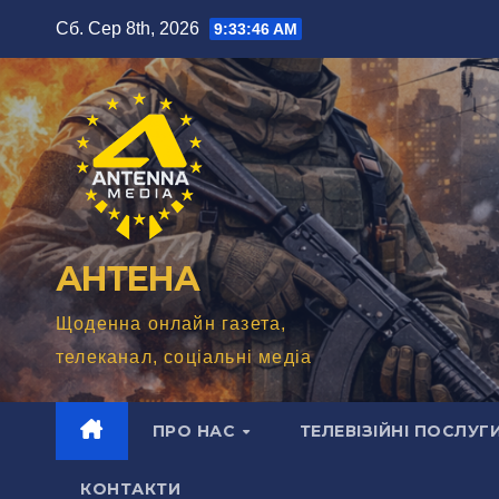
Перейти
Сб. Сер 8th, 2026
9:33:48 AM
до
вмісту
АНТЕНА
Щоденна онлайн газета,
телеканал, соціальні медіа
ПРО НАС
ТЕЛЕВІЗІЙНІ ПОСЛУГ
КОНТАКТИ