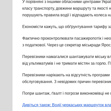
У порівняні з іншими обласними центрами України
класу транспорту, довжини маршруту та якості н
порушують правила водії і відпадають колеса на
Економісти кажуть, що обґрунтування тарифу за
Фактично проконтролювати пасажиропотік і не
з податкової. Через це секретар міськради Яро
Перевізники намагалися шантажувати міську вл
від ультиматумів і не тримати містян за горло.
Перевізники нарікають на відсутність програми
обслуговування. З невідомих причин перевізни
Попри шантаж, ґвалт і погрози виконкомівці н
Дивіться також: Водії черкаських маршруток вл