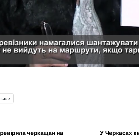
ільше
еревіряла черкащан на
У Черкасах к