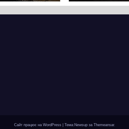
ягнувся
Хрещатик на
вняно із
перехресті з
ланованими
Грушевського
мінами.
через ремонт
ицю досі не
тепломережі
крили для руху
Сайт працює на WordPress
|
Тема:Newsup за
Themeansar
.