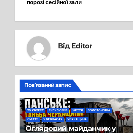
порозі сесійної зали
записів
Від
Editor
Пов’язаний запис
TV СЮЖЕТ
ЕКСКЛЮЗИВ
ЖИТТЯ
ЗОЛОТОНОША
СМІТТЯ
У ЧЕРКАСАХ
ЧЕРКАЩИНА
Оглядовий майданчик у