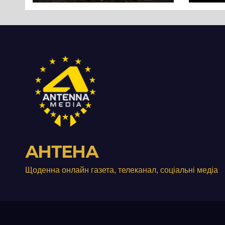
перетворився на
зат
занедбане
порі
сміттєзвалище
зап
тер
Вул
від
АНТЕНА
Щоденна онлайн газета, телеканал, соціальні медіа