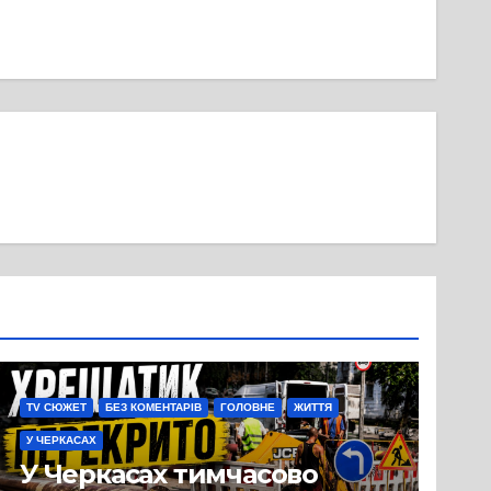
TV СЮЖЕТ
БЕЗ КОМЕНТАРІВ
ГОЛОВНЕ
ЖИТТЯ
У ЧЕРКАСАХ
У Черкасах тимчасово