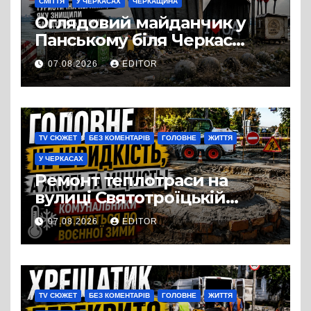
СМІТТЯ
У ЧЕРКАСАХ
ЧЕРКАЩИНА
Оглядовий майданчик у
Панському біля Черкас
перетворився на занедбане
07.08.2026
EDITOR
сміттєзвалище
TV СЮЖЕТ
БЕЗ КОМЕНТАРІВ
ГОЛОВНЕ
ЖИТТЯ
У ЧЕРКАСАХ
Ремонт теплотраси на
вулиці Святотроїцькій
затягнувся порівняно із
07.08.2026
EDITOR
запланованими термінами.
Вулицю досі не відкрили
для руху
TV СЮЖЕТ
БЕЗ КОМЕНТАРІВ
ГОЛОВНЕ
ЖИТТЯ