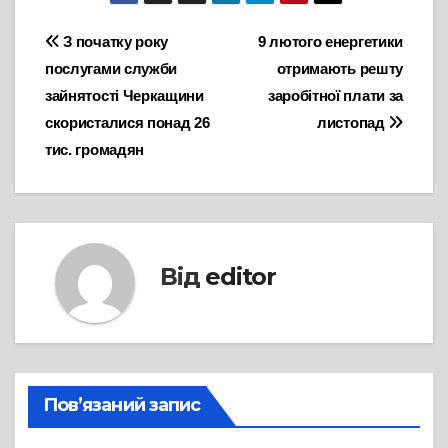
Навігація
З початку року
9 лютого енергетики
послугами служби
отримають решту
записів
зайнятості Черкащини
заробітної плати за
скористалися понад 26
листопад
тис. громадян
Від
editor
Пов’язаний запис