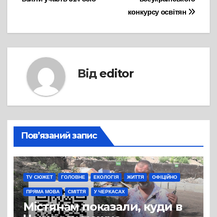
конкурсу освітян
Від
editor
Пов’язаний запис
TV СЮЖЕТ
ГОЛОВНЕ
ЕКОЛОГІЯ
ЖИТТЯ
ОФІЦІЙНО
ПРЯМА МОВА
СМІТТЯ
У ЧЕРКАСАХ
Містянам показали, куди в