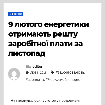
ОФІЦІЙНО
9 лютого енергетики
отримають решту
заробітної плати за
листопад
Від
editor
#заборгованість
,
ЛЮТ 8, 2018
#зарплата
,
#Черкасиобленерго
Як і планувалося, у лютому продовжені