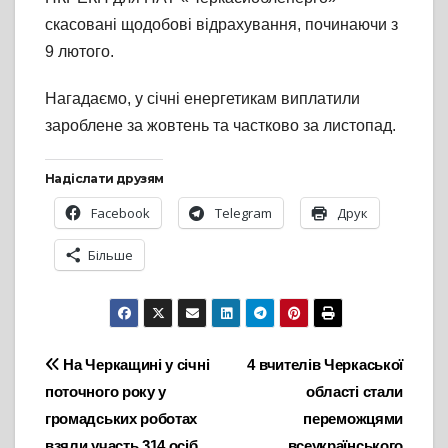
скасовані щодобові відрахування, починаючи з
9 лютого.
Нагадаємо, у січні енергетикам виплатили
зароблене за жовтень та частково за листопад.
Надіслати друзям
Facebook
Telegram
Друк
Більше
Навігація
На Черкащині у січні
4 вчителів Черкаської
поточного року у
області стали
записів
громадських роботах
переможцями
взяли участь 314 осіб
всеукраїнського