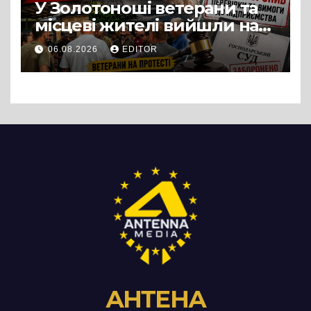
У Золотоноші ветерани та
місцеві жителі вийшли на
протест до стін
06.08.2026
EDITOR
підприємства ТОВ «Омега
Три», що займається
виробництвом м’яса птиці
АНТЕНА