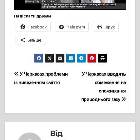
Надіслати друзям
Facebook
Telegram
Друк
Більше
Навігація
У Черкасах проблеми
У Черкасах вводять
із вивезенням сміття
обмеження на
записів
споживання
природнього газу
Від