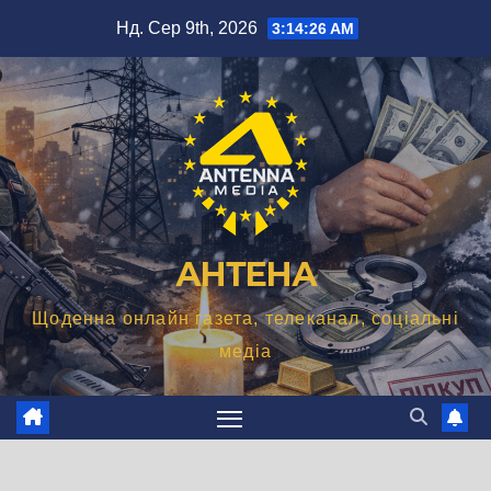
Перейти
Нд. Сер 9th, 2026
3:14:27 AM
до
вмісту
АНТЕНА
Щоденна онлайн газета, телеканал, соціальні
медіа