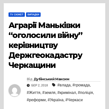
TV СЮЖЕТ
ВИПАДКИ
Аграрії Маньківки
“оголосили війну”
керівництву
Держгеокадастру
Черкащини
Від
Дубінський Максим
#влада
,
#громада
,
БЕР 2, 2018
#Життя
,
#земля
,
#кримінал
,
#поліція
,
#реформи
,
#Україна
,
#Черкаси