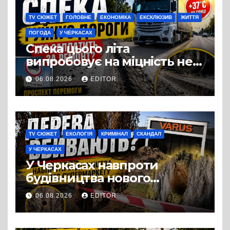
TV СЮЖЕТ
ГОЛОВНЕ
ЕКОНОМІКА
ЕКСКЛЮЗИВ
ЖИТТЯ
ПОГОДА
У ЧЕРКАСАХ
Спека цього літа
випробовує на міцність не
лише людей, а й дороги
06.08.2026
EDITOR
Черкас
TV СЮЖЕТ
ЕКОЛОГІЯ
КРИМІНАЛ
СКАНДАЛ
У ЧЕРКАСАХ
У Черкасах навпроти
будівництва нового
супермаркету VARUS на
06.08.2026
EDITOR
проспекті Перемоги всохли
дерева. І це навряд чи
можна назвати