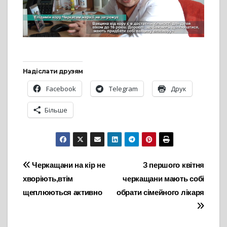
Надіслати друзям
Facebook
Telegram
Друк
Більше
Навігація
Черкащани на кір не
З першого квітня
хворіють,втім
черкащани мають собі
записів
щеплюються активно
обрати сімейного лікаря