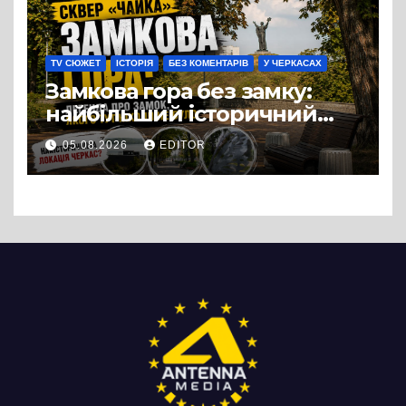
випадковістю
TV СЮЖЕТ
ІСТОРІЯ
БЕЗ КОМЕНТАРІВ
У ЧЕРКАСАХ
Замкова гора без замку:
найбільший історичний
міф Черкас
05.08.2026
EDITOR