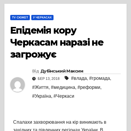
TV СЮЖЕТ
У ЧЕРКАСАХ
Епідемія кору
Черкасам наразі не
загрожує
Від
Дубінський Максим
#влада
,
#громада
,
БЕР 13, 2018
#Життя
,
#медицина
,
#реформи
,
#Україна
,
#Черкаси
Спалахи захворювання на кір виникають в
західних та південних регіонах України. В