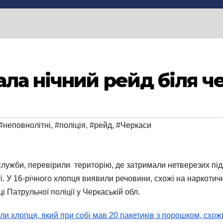
ала нічний рейд біля ч
#неповнолітні
,
#поліція
,
#рейд
,
#Черкаси
лужби, перевірили територію, де затримали нетверезих підлі
і. У 16-річного хлопця виявили речовини, схожі на наркотич
ці Патрульної поліції у Черкаській обл.
али хлопця, який при собі мав 20 пакетиків з порошком, схо