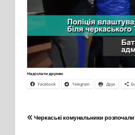
Надіслати друзям
Facebook
Telegram
Друк
Б
Навігація
Черкаські комунальники розпочали
записів