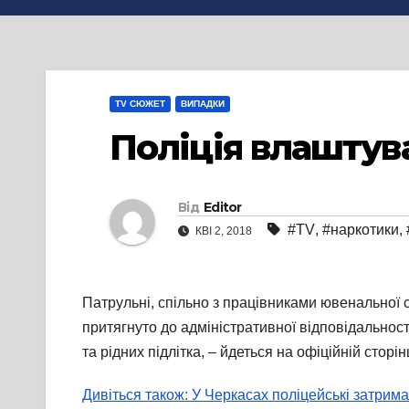
TV СЮЖЕТ
ВИПАДКИ
Поліція влаштув
Від
Editor
#TV
,
#наркотики
,
КВІ 2, 2018
Патрульні, спільно з працівниками ювенальної с
притягнуто до адміністративної відповідальност
та рідних підлітка, – йдеться на офіційній сторін
Дивіться також: У Черкасах поліцейські затрим