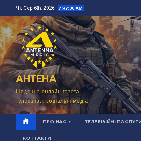
Перейти
Чт. Сер 6th, 2026
7:47:31 AM
до
вмісту
АНТЕНА
Щоденна онлайн газета,
телеканал, соціальні медіа
ПРО НАС
ТЕЛЕВІЗІЙНІ ПОСЛУГ
КОНТАКТИ