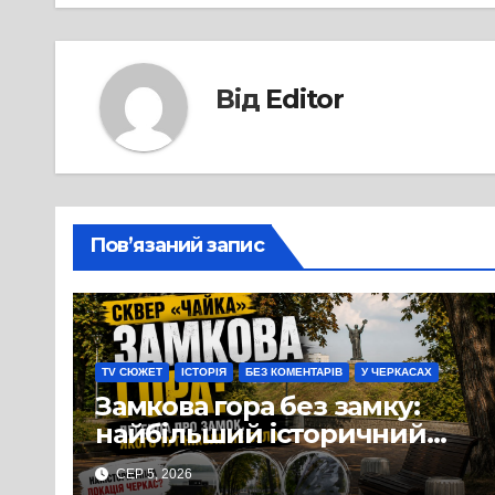
Від
Editor
Пов’язаний запис
TV СЮЖЕТ
ІСТОРІЯ
БЕЗ КОМЕНТАРІВ
У ЧЕРКАСАХ
Замкова гора без замку:
найбільший історичний
міф Черкас
СЕР 5, 2026