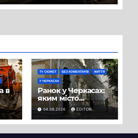
вулиці Надпільної
TV СЮЖЕТ
БЕЗ КОМЕНТАРІВ
ЖИТТЯ
У ЧЕРКАСАХ
а в
Ранок у Черкасах:
яким місто
зустрічає новий
04.08.2026
EDITOR
и
день