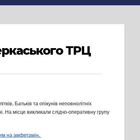
еркаського ТРЦ
тків. Батьків та опікунів неповнолітніх
ні. На місце викликали слідчо-оперативну групу
жим на амфетамін.